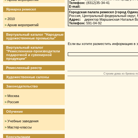
Телефон:
(8312)35-34-41
E-mail:
Ярмарка ремесел
Городская палата ремесел (город Один
Россия, Центральный федеральный округ, 
>
2010
Адрес:
директор Маршанская Наталья В
Телефон:
591-04-92
>
Архив мероприятий
Виртуальный каталог "Народные
художественные промыслы"
Если вы хотите разместить информацию в э
Виртуальный каталог
"Ремесленники-производители
подарочной и сувенирной
продукции"
Ремесленный реестр
Строим дома из бревна по
Художественные салоны
Законодательство
>
Москва
>
Россия
Обучение
>
Учебные заведения
>
Мастер-классы
Консультации