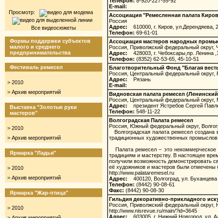
Телефон:
8-920-227-55-92
E-mail:
Просмотр:
Ассоциация "Ремесленная палата Киров
Россия
Адрес:
610000, г. Киров, ул.Дерендяева, 23
Все видеосюжеты
Телефон:
69-61-01
Формы поддержки субъектов
Ассоциация мастеров народных промы
малого и среднего
Россия, Приволжский федеральный округ,
предпринимательства
Адрес:
428003, г. Чебоксары,пр. Ленина ,
Телефон:
(8352) 62-53-65, 45-10-51
Фестиваль ремесел
Благотворительный Фонд "Благая весть
Россия, Центральный федеральный округ, 
Адрес:
Рязань
>
2010
E-mail:
>
Архив мероприятий
Видновская палата ремесел (Ленинский
Россия, Центральный федеральный округ, 
Адрес:
президент Ястребов Сергей Павл
Выставка "Золотые руки
Телефон:
548-11-22
мастеров"
Волгоградская Палата ремесел
Россия, Южный федеральный округ, Волгог
>
2010
Волгоградская палата ремесел создана в 
>
Архив мероприятий
традиционных художественных промыслов 
Палата ремесел – это некоммерческое па
Ярмарка "Ладья"
традициям и мастерству. В настоящее вре
получили возможность демонстрировать сво
её художников и мастеров были отмечены
>
2010
http://www.palataremesel.ru
>
Архив мероприятий
Адрес:
400120, Волгоград, ул. Буханцева
Телефон:
(8442) 90-08-61
Факс:
(8442) 90-08-30
Ярмарка "Жар-птица"
Гильдия декоративно-прикладного иску
Россия, Приволжский федеральный округ, 
>
2010
http://www.nisrevue.ru/main/?id=3645
Адрес:
603005, г. Нижний Новгород, ул. Ал
>
Архив мероприятий