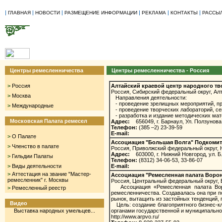
|
|
|
|
|
|
ГЛАВНАЯ
НОВОСТИ
РАЗМЕЩЕНИЕ ИНФОРМАЦИИ
РЕКЛАМА
КОНТАКТЫ
РАССЫ
Центры ремесленничества
Центры ремесленничества - Россия
>
Россия
Алтайский краевой центр народного тв
Россия, Сибирский федеральный округ, Ал
>
Москва
Направления деятельности:
- проведение зрелищных мероприятий, праз
>
Международные
- проведение творческих лабораторий, сем
- разработка и издание методических мате
Московская Палата ремесел
Адрес:
656049, г. Барнаул, Ул. Ползунова
Телефон:
(385 –2) 23-39-59
E-mail:
>
О Палате
Ассоциация "Большая Волга" Подкоми
>
Членство в палате
Россия, Приволжский федеральный округ, 
Адрес:
603000, г. Нижний Новгород, ул. Б.
>
Гильдии Палаты
Телефон:
(8312) 34-06-53, 33-86-07
>
Виды деятельности
E-mail:
>
Аттестация на звание "Мастер-
Ассоциация "Ремесленная палата Воро
ремесленник" г. Москвы
Россия, Центральный федеральный округ, 
Ассоциация «Ремесленная палата Воро
>
Ремесленный реестр
ремесленничества. Создавалась она при по
рынок, вытащить из застойных тенденций, 
Видео
Цель: создание благоприятного бизнес-кл
Выставка народных умельцев...
органами государственной и муниципально
http://www.arpvo.ru/