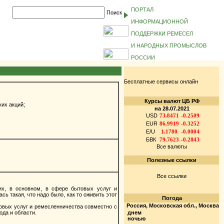
ПОРТАЛ
Поиск
ИНФОРМАЦИОННОЙ
ПОДДЕРЖКИ РЕМЕСЕЛ
И НАРОДНЫХ ПРОМЫСЛОВ
РОССИИ
Бесплатные сервисы онлайн
Курсы валют ЦБ РФ
ких акций;
на 28.07.2021
USD
73.8471
-0.2509
EUR
86.9919
-0.3252
E/U
1.1780
-0.0004
БВК
79.7623
-0.2843
Все валюты
Полезные ссылки
Все ссылки
х, в основном, в сфере бытовых услуг и
 такая, что надо было, как то оживить этот
Погода
Россия, Московская обл., Москва
товых услуг и ремесленничества совместно с
да и области.
днем
ночью