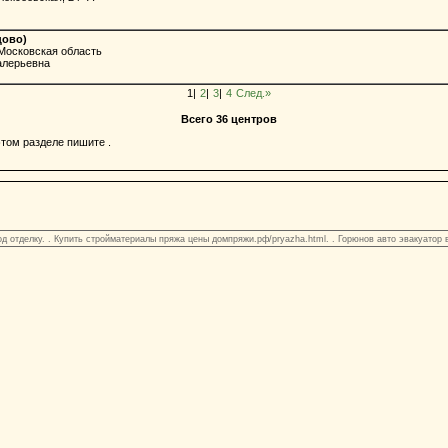
цово)
Московская область
алерьевна
1|
2
|
3
|
4
След.»
Всего 36 центров
том разделе пишите .
д отделку. . Купить стройматериалы пряжа цены домпряжи.рф/pryazha.html. . Горюнов авто эвакуатор