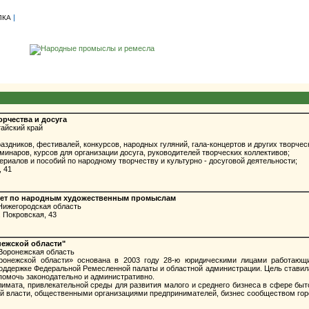
|
ЛКА
орчества и досуга
тайский край
дников, фестивалей, конкурсов, народных гуляний, гала-концертов и других творчес
инаров, курсов для организации досуга, руководителей творческих коллективов;
риалов и пособий по народному творчеству и культурно - досуговой деятельности;
, 41
тет по народным художественным промыслам
Нижегородская область
 Покровская, 43
нежской области"
Воронежская область
нежской области» основана в 2003 году 28-ю юридическими лицами работающи
ддержке Федеральной Ремесленной палаты и областной администрации. Цель ставилась
помочь законодательно и административно.
имата, привлекательной среды для развития малого и среднего бизнеса в сфере бы
й власти, общественными организациями предпринимателей, бизнес сообществом горо