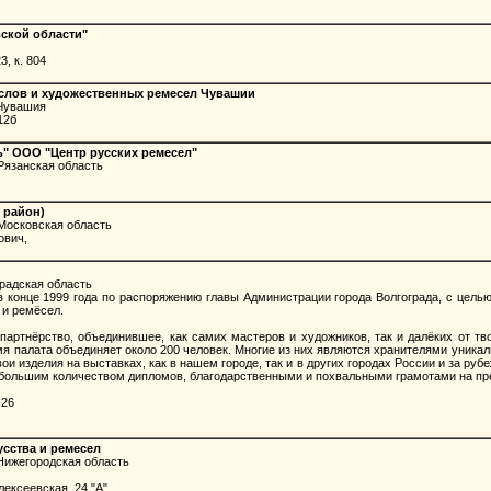
ской области"
, к. 804
слов и художественных ремесел Чувашии
 Чувашия
12б
" ООО "Центр русских ремесел"
Рязанская область
 район)
Московская область
ович,
радская область
конце 1999 года по распоряжению главы Администрации города Волгограда, с целью
и ремёсел.
ртнёрство, объединившее, как самих мастеров и художников, так и далёких от т
мя палата объединяет около 200 человек. Многие из них являются хранителями уника
и изделия на выставках, как в нашем городе, так и в других городах России и за ру
 большим количеством дипломов, благодарственными и похвальными грамотами на пр
 26
сства и ремесел
Нижегородская область
ексеевская, 24 "А"