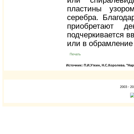
или спиралевид
пластины узоро
серебра. Благода
приобретают де
подчеркивается в
или в обрамление
Печать
Источник: П.И.Уткин, Н.С.Королева. "
2003 - 2