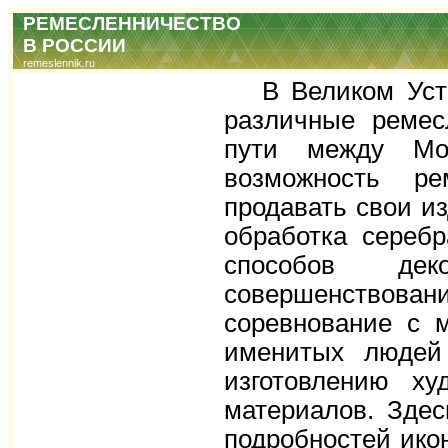
РЕМЕСЛЕННИЧЕСТВО
В РОССИИ
remeslennik.ru
В Великом Устюг
различные ремес
пути между Мос
возможность ре
продавать свои и
обработка сереб
способов де
совершенствовани
соревнование с 
именитых людей
изготовлению ху
материалов. Зде
подробностей икон