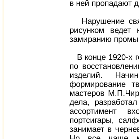
в ней пропадают д
Нарушение связ
рисунком ведет 
замиранию промы
В конце 1920-х г
по восстановлени
изделий. Начи
формирование тв
мастеров М.П.Чир
дела, разработа
ассортимент вх
портсигары, сал
занимает в черне
Но все чаще ма