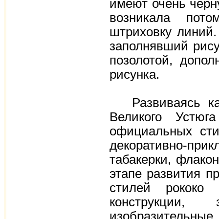
имеют очень черн
возникала пото
штриховку линий.
заполнявший рис
позолотой, допол
рисунка.
Развиваясь как 
Великого Устюг
официальных сти
декоративно-при
табакерки, флако
этапе развития п
стилей рококо 
конструкции, 
изобразительны