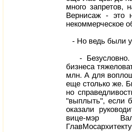
много запретов, н
Вернисаж - это 
некоммерческое о
- Но ведь были у
- Безусловно. П
бизнеса тяжеловат
млн. А для воплощ
еще столько же. Б
но справедливост
"выплыть", если 
оказали руковод
вице-мэр В
ГлавМосархитек