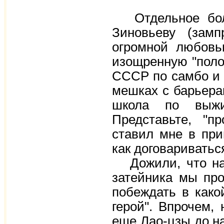
Отдельное боль
Зиновьеву (зам
огромной любовь
изощренную "полос
СССР по самбо и 
мешках с барьера
школа по выжив
Представьте, "п
ставил мне в при
как договариватьс
Дожили, что наз
затейника мы пр
побеждать в како
герой". Впрочем,
еще Лао-цзы до на