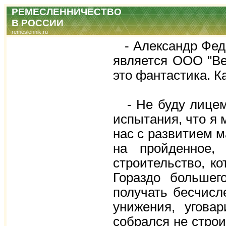
РЕМЕСЛЕННИЧЕСТВО
В РОССИИ
remeslennik.ru
- Александр Федо
является ООО "Ве
это фантастика. К
- Не буду лицеме
испытания, что я 
нас с развитием 
на пройденное,
строительство, ко
Гораздо большег
получать бесчисл
унижения, угова
собрался не стро