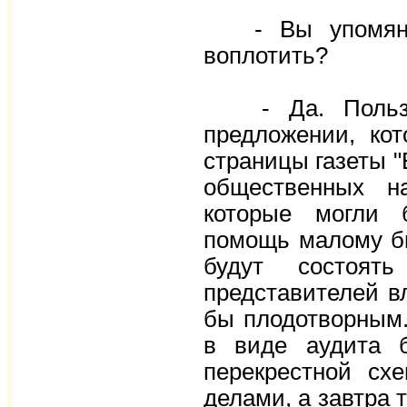
- Вы упомянули
воплотить?
- Да. Пользуя
предложении, ко
страницы газеты "
общественных н
которые могли 
помощь малому би
будут состоят
представителей в
бы плодотворным.
в виде аудита 
перекрестной сх
делами, а завтра 