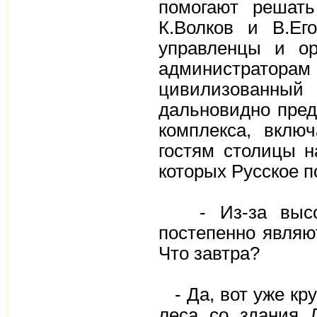
помогают решат
К.Волков и В.Ег
управленцы и ор
администратора
цивилизованный
дальновидно пред
комплекса, вклю
гостям столицы н
которых Русское п
- Из-за высоки
постепенно являю
Что завтра?
- Да, вот уже кр
леса со здания Л