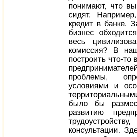
понимают, что вы
сидят. Например
кредит в банке. 
бизнес обходится
весь цивилизов
комиссия? В на
построить что-то 
предпринимателе
проблемы, опр
условиями и осо
территориальным
было бы размес
развитию предп
трудоустройству
консультации. Зд