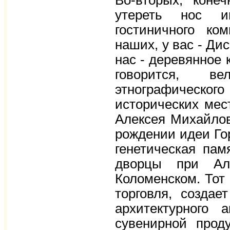
Во-вторых, коне
утереть нос ин
гостиничного ко
наших, у вас - Ди
нас - деревянное 
говорится, в
этнографическо
исторических мес
Алексея Михайлови
рождении идеи Го
генетическая пам
дворцы при Ал
Коломенском. Тот 
торговля, создае
архитектурного 
сувенирной прод