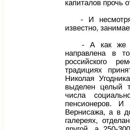
капиталов прочь о
- И несмотря н
известно, занима
- А как же ина
направлена в т
российского ре
традициях приня
Николая Угодник
выделен целый т
числа социальн
пенсионеров. И
Вернисажа, а в д
галереях, отдела
другой, а 250-30