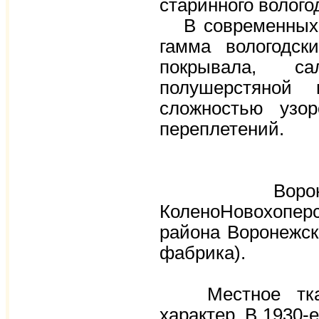
старинного вологод
В современных и
гамма вологодск
покрывала, с
полушерстяной 
сложностью узор
переплетений.
Воронежско
КоленоНовохопер
района Воронежск
фабрика).
Местное ткаче
характер. В 1930-е