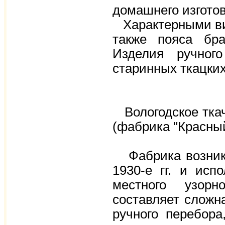
домашнего изгото
Характерными ви
также пояса бра
Изделия ручног
старинных ткацких
Вологодское ткаче
(фабрика "Красный
Фабрика возникл
1930-е гг. и исп
местного узорн
составляет сложн
ручного перебор