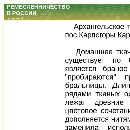
РЕМЕСЛЕННИЧЕСТВО
В РОССИИ
remeslennik.ru
Архангельское тк
пос.Карпогоры Кар
Домашнее ткачес
существует по 
является браное
"пробираются" 
бральницы. Дли
рядами тканых о
лежат древние 
цветовое сочетан
дополняется нитя
заменила испол