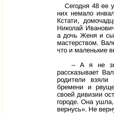
Сегодня 48 ее уч
них немало инвал
Кстати, домочад
Николай Иванович
а дочь Женя и сы
мастерством. Вал
что и маленькие в
– А я не знаю 
рассказывает Ва
родители взяли
бремени и рвуще
своей дивизии ос
городе. Она ушла,
вернусь». Не вер