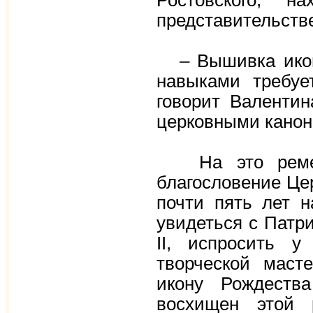
Ростовского, 
представительстве
– Вышивка икон
навыками требуе
говорит Валентин
церковными канон
На это ремесл
благословение Цер
почти пять лет н
увидеться с Патр
II, испросить у
творческой маст
икону Рождеств
восхищен этой 