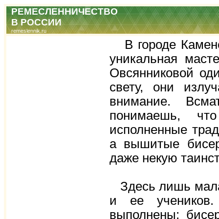
РЕМЕСЛЕННИЧЕСТВО
В РОССИИ
remeslennik.ru
В городе Каменс
уникальная маст
Овсянниковой оди
свету, они излу
внимание. Всма
понимаешь, чт
исполненные трад
а вышитые бисер
даже некую таинст
Здесь лишь мала
и ее учеников.
выполнены: бисер