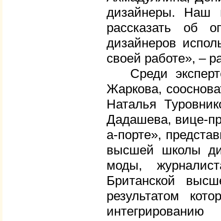
дизайнеры. Наш 
рассказать об 
дизайнеров испол
своей работе», – р
Среди экспертов
Жаркова, сооснова
Наталья Туровнико
Дадашева, вице-пр
а-порте», предста
высшей школы диз
моды, журналис
Британской высш
результатом кото
интегрированию