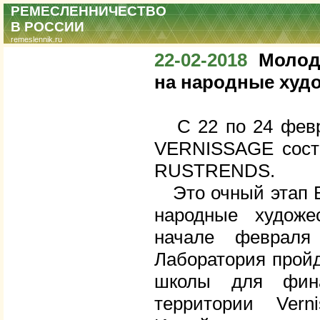
РЕМЕСЛЕННИЧЕСТВО
В РОССИИ
remeslennik.ru
22-02-2018
Молод
на народные худ
С 22 по 24 февра
VERNISSAGE состо
RUSTRENDS.
Это очный этап Вс
народные художе
начале февраля
Лаборатория пройд
школы для фина
территории Ver