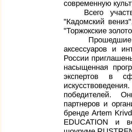
современную культ
Всего участвуе
"Кадомский вениз"
"Торжокские золот
Прошедшие от
аксессуаров и ин
России приглашены
насыщенная прогр
экспертов в с
искусствоведени
победителей. О
партнеров и орган
бренде Artem Kri
EDUCATION и во
шоуруме RUSTRE