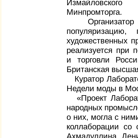
Измайловского
Минпромторга.
Организатор –
популяризацию,
художественных п
реализуется при 
и торговли Росси
Британская высшая
Куратор Лаборато
Недели моды в Мос
«Проект Лаборат
народных промысло
о них, могла с ним
коллаборации со 
Ахмадуллина, Ден