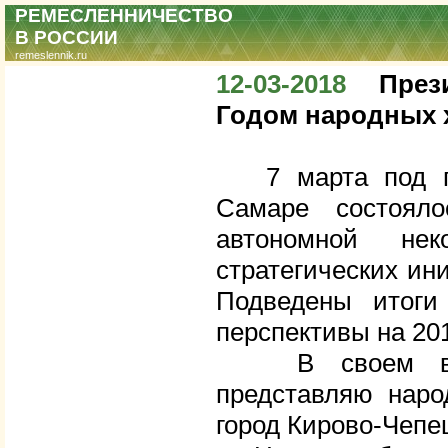
РЕМЕСЛЕННИЧЕСТВО
В РОССИИ
remeslennik.ru
12-03-2018
През
Годом народных 
7 марта под пр
Самаре состояло
автономной нек
стратегических ин
Подведены итоги
перспективы на 201
В своем высту
представляю наро
город Кирово-Чепе