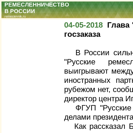
РЕМЕСЛЕННИЧЕСТВО
В РОССИИ
remeslennik.ru
04-05-2018
Глава 
госзаказа
В России сильна
"Русские ремес
выигрывают между
иностранных парт
рубежом нет, сооб
директор центра И
ФГУП "Русские ре
делами президента
Как рассказал Бе