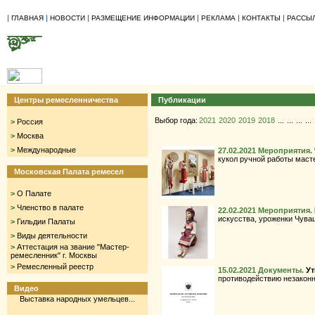
|
|
|
|
|
|
ГЛАВНАЯ
НОВОСТИ
РАЗМЕЩЕНИЕ ИНФОРМАЦИИ
РЕКЛАМА
КОНТАКТЫ
РАССЫ
Центры ремесленничества
Публикации
Выбор года:
2021
2020
2019
2018
...
...
...
...
>
Россия
>
Москва
>
Международные
27.02.2021
Мероприятия.
кукол ручной работы маст
Московская Палата ремесел
>
О Палате
>
Членство в палате
22.02.2021
Мероприятия.
искусства, уроженки Чува
>
Гильдии Палаты
>
Виды деятельности
>
Аттестация на звание "Мастер-
ремесленник" г. Москвы
>
Ремесленный реестр
15.02.2021
Документы.
Ут
противодействию незаконн
Видео
Выставка народных умельцев...