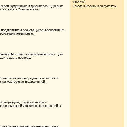
(прогноз)
еров, художников и дизайнеров. - Древние
Погода в России и за рубежом
XXI века! - Экзотические...
 предприятием полного цикла. Ассортимент
производим ювелирные...
Тамара Мокшина провела мастер класс для
асить дом в период...
то открытая площадка для знакомства и
ная мастерская традиционной...
и ребрендинг, стали называться
пециальностей и отдельных профессий. У
 дружбы народов открывается выставка