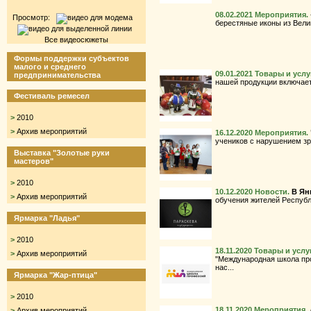
08.02.2021
Мероприятия.
Просмотр:
берестяные иконы из Велик
Все видеосюжеты
Формы поддержки субъектов
малого и среднего
09.01.2021
Товары и услу
предпринимательства
нашей продукции включает
Фестиваль ремесел
>
2010
>
Архив мероприятий
16.12.2020
Мероприятия.
учеников с нарушением зре
Выставка "Золотые руки
мастеров"
>
2010
10.12.2020
Новости.
В Ян
>
Архив мероприятий
обучения жителей Республ
Ярмарка "Ладья"
>
2010
18.11.2020
Товары и услу
>
Архив мероприятий
"Международная школа про
нас...
Ярмарка "Жар-птица"
>
2010
18.11.2020
Мероприятия.
>
Архив мероприятий