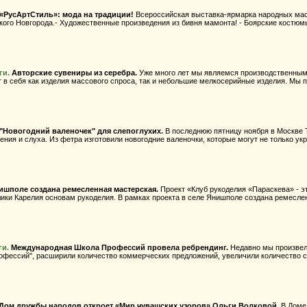
«РусАртСтиль»: мода на традиции!
Всероссийская выставка-ярмарка народных маст
ого Новгорода.- Художественные произведения из бивня мамонта! - Боярские костюмы 
ги.
Авторские сувениры из серебра.
Уже много лет мы являемся производственным
 в себя как изделия массового спроса, так и небольшие мелкосерийные изделия. Мы 
"Новогодний валеночек" для слепоглухих.
В последнюю пятницу ноября в Москве 
ния и слуха. Из фетра изготовили новогодние валеночки, которые могут не только укр
ишполе создана ремесленная мастерская.
Проект «Клуб рукоделия «Параскева» - э
ики Карелия основам рукоделия. В рамках проекта в селе Янишполе создана ремеслен
ги.
Международная Школа Профессий провела ребрендинг.
Недавно мы произвел
фессий", расширили количество коммерческих предложений, увеличили количество с
Дом дружбы народов откроет «Мир чувашских узоров» Ольги Волковой.
В Доме