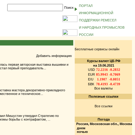
ПОРТАЛ
Поиск
ИНФОРМАЦИОННОЙ
ПОДДЕРЖКИ РЕМЕСЕЛ
И НАРОДНЫХ ПРОМЫСЛОВ
РОССИИ
Бесплатные сервисы онлайн
Добавить информацию
Курсы валют ЦБ РФ
лась первая авторская выставка вышивки и
на 19.06.2021
стал первый преподаватель...
USD
72.2216
-0.2832
EUR
85.9943
-0.7069
E/U
1.1907
-0.0051
БВК
78.4193
-0.4739
Все валюты
ставка мастера декоративно-прикладного
ественное и техническое...
Полезные ссылки
Все ссылки
аил Мишустин утвердил Стратегию по
змы борьбы с контрафактом, ...
Погода
Россия, Московская обл., Москва
днем
ночью