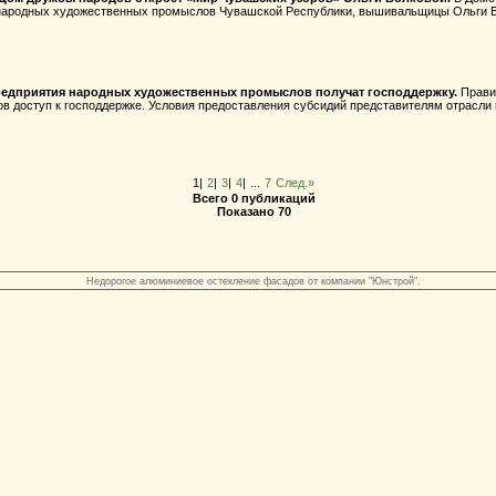
 народных художественных промыслов Чувашской Республики, вышивальщицы Ольги Во
едприятия народных художественных промыслов получат господдержку.
Прави
 доступ к господдержке. Условия предоставления субсидий представителям отрасли
1|
2
|
3
|
4
|
...
7
След.»
Всего 0 публикаций
Показано 70
Недорогое алюминиевое остекление фасадов от компании "Юнстрой".