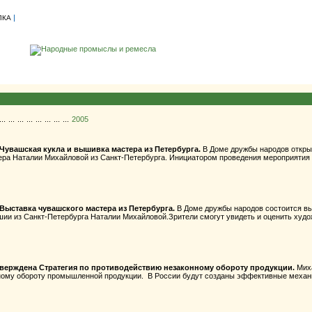
|
ЛКА
...
...
...
...
...
...
...
...
2005
Чувашская кукла и вышивка мастера из Петербурга.
В Доме дружбы народов откры
ера Наталии Михайловой из Санкт-Петербурга. Инициатором проведения мероприятия 
Выставка чувашского мастера из Петербурга.
В Доме дружбы народов состоится вы
шии из Санкт-Петербурга Наталии Михайловой.Зрители смогут увидеть и оценить худож
верждена Стратегия по противодействию незаконному обороту продукции.
Мих
ому обороту промышленной продукции. В России будут созданы эффективные механи