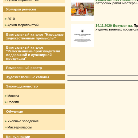
авторских работ мастера
Ярмарка ремесел
>
2010
>
Архив мероприятий
14.11.2020
Документы.
Пр
художественных промыслов
Виртуальный каталог "Народные
художественные промыслы"
Виртуальный каталог
"Ремесленники-производители
подарочной и сувенирной
продукции"
Ремесленный реестр
Художественные салоны
Законодательство
>
Москва
>
Россия
Обучение
>
Учебные заведения
>
Мастер-классы
Консультации