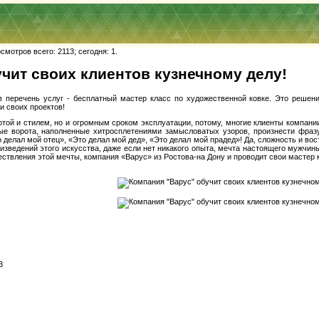
мотров всего: 2113; сегодня: 1.
чит своих клиентов кузнечному делу!
 перечень услуг - бесплатный мастер класс по художественной ковке. Это решен
и своих проектов!
отой и стилем, но и огромным сроком эксплуатации, потому, многие клиенты компани
ные ворота, наполненные хитросплетениями замысловатых узоров, произнести фразу
 делал мой отец», «Это делал мой дед», «Это делал мой прадед»! Да, сложность и во
зведений этого искусства, даже если нет никакого опыта, мечта настоящего мужчины
ествления этой мечты, компания «Варус» из Ростова-на Дону и проводит свои мастер 
3