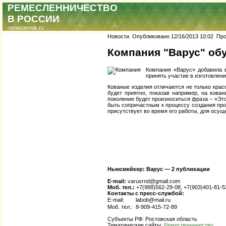
РЕМЕСЛЕННИЧЕСТВО
В РОССИИ
remeslennik.ru
Новости. Опубликовано 12/16/2013 10:02 Прос
Компания "Варус" обу
Компания «Варус» добавила в
принять участие в изготовлени
Кованые изделия отличаются не только крас
будет приятно, показав например, на кова
поколение будет произноситься фраза – «Это
быть сопричастным к процессу создания прои
присутствует во время его работы, для осущ
Ньюсмейкер:
Варус — 2 публикации
E-mail:
varusrnd@gmail.com
Моб. тел.:
+7(988)562-29-08, +7(903)401-81-5
Контакты с пресс-службой:
E-mail:
labob@mail.ru
Моб. тел.:
8-909-415-72-89
Субъекты РФ: Ростовская область
Тематические сайты:
Ремесленничество