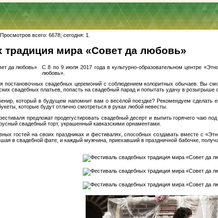
росмотров всего: 6678; сегодня: 1.
 традиция мира «Совет да любовь»
С 8 по 9 июля 2017 года в культурно-образовательном центре «Эт
любовь».
 постановочных свадебных церемоний с соблюдением колоритных обычаев. Вы сможет
ких свадебных платьев, попасть на свадебный парад и попытать удачу в розыгрыше с
венир, который в будущем напомнит вам о весёлой поездке? Рекомендуем сделать е
укеты, которые будут отлично смотреться в руках любой невесты.
естиваля предложат продегустировать свадебный десерт и выпить горячего чаю под
ярусный свадебный торт, украшенный кавказскими орнаментами.
ивных гостей на своих праздниках и фестивалях, способных создавать вместе с «Э
шая в свадебной фате, и каждый мужчина, приехавший в праздничной бабочке, получа