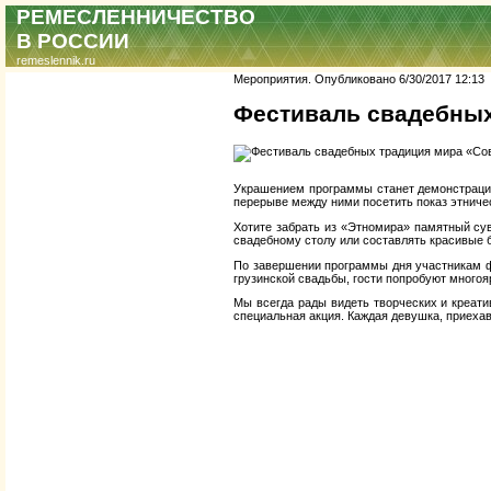
РЕМЕСЛЕННИЧЕСТВО
В РОССИИ
remeslennik.ru
Мероприятия. Опубликовано 6/30/2017 12:13 П
Фестиваль свадебных
Украшением программы станет демонстрация
перерыве между ними посетить показ этничес
Хотите забрать из «Этномира» памятный су
свадебному столу или составлять красивые б
По завершении программы дня участникам ф
грузинской свадьбы, гости попробуют много
Мы всегда рады видеть творческих и креат
специальная акция. Каждая девушка, приехав