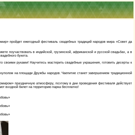
номир» пройдет ежегодный фестиваль свадебных традиций народов мира «Совет да
е поучаствовать в индийской, грузинской, африканской и русской свадьбах, а в
вадебного букета.
го своими руками! Научитесь мастерить свадебные украшения, готовить десерты к
 куполом на площади Дружбы народов. Чаепитие станет завершением традиционной
тномиром» праздничную атмосферу, поэтому в дни проведения фестиваля действует
ют входной билет на территорию парка бесплатно!