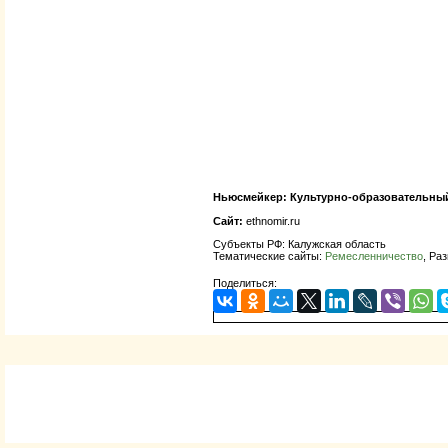
Ньюсмейкер:
Культурно-образовательный
Сайт:
ethnomir.ru
Субъекты РФ: Калужская область
Тематические сайты:
Ремесленничество
, Ра
Поделиться: