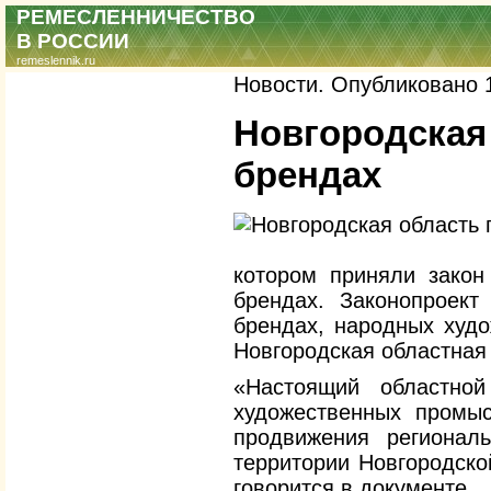
РЕМЕСЛЕННИЧЕСТВО
В РОССИИ
remeslennik.ru
Новости. Опубликовано 1
Новгородска
брендах
котором приняли закон
брендах. Законопроект
брендах, народных худ
Новгородская областная
«Настоящий областно
художественных промыс
продвижения регионал
территории Новгородско
говорится в документе.