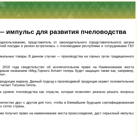
 — импульс для развития пчеловодства
опользованию, представитель от законодательного (представительного) органа
очей поездки в регион встретилась с пчеловодами республики и сотрудниками ГБУ
икальные товары. В данном случае — производства на горных лугах традиционного
я 2019 года свидетельство об исключительном праве на Наименование места
довым названием «Мед Горного Алтая» теперь будет защищен также как, например,
ло».
продукции марала. Данный подход к производимой продукции окажет положительное
читает Татьяна Гигель.
м уровне пчеловодства как отрасли, которая позволяет реально решать вопросы
дничестве друг с другом для того, чтобы в ближайшем будущем сертифицированная
х сетях страны.
 же получил право на наименование места происхождения, даст серьезный импульс