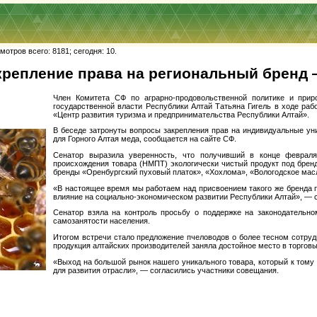
отров всего: 8181; сегодня: 10.
акрепление права на региональный бренд
Член Комитета СФ по аграрно-продовольственной политике и природ
государственной власти Республики Алтай Татьяна Гигель в ходе раб
«Центр развития туризма и предпринимательства Республики Алтай».
В беседе затронуты вопросы закрепления прав на индивидуальные ун
для Горного Алтая меда, сообщается на сайте СФ.
Сенатор выразила уверенность, что получивший в конце феврал
происхождения товара (НМПТ) экологически чистый продукт под брен
бренды «Оренбургский пуховый платок», «Хохлома», «Вологодское мас
«В настоящее время мы работаем над присвоением такого же бренда 
влияние на социально-экономическом развитии Республики Алтай», — с
Сенатор взяла на контроль просьбу о поддержке на законодательно
самозанятости населения.
Итогом встречи стало предложение пчеловодов о более тесном сотру
продукция алтайских производителей заняла достойное место в торговы
«Выход на большой рынок нашего уникального товара, который к тому
для развития отрасли», — согласились участники совещания.