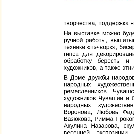
творчества, поддержка н
На выставке можно буде
ручной работы, вышиты
технике «пэчворк»; бисе
гипса для декорирован
обработку бересты и 
художников, а также эт
В Доме дружбы народов
народных художестве
ремесленников Чуваш
художников Чувашии и 
народных художестве
Воронова, Любовь Фад
Вазюкова, Римма Прокоп
Акулина Назарова, ску
весенней экспозиции