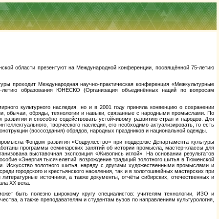
енской области презентуют на Международной конференции, посвящённой 75-летию
туры проходит Международная научно-практическая конференция «Межкультурные
5-летию образования ЮНЕСКО (Организация объединённых наций по вопросам
ирного культурного наследия, но и в 2001 году приняла конвенцию о сохранении
ции, обычаи, обряды, технологии и навыки, связанные с народными промыслами. По
азвитии и способно содействовать устойчивому развитию стран и народов. Для
интеллектуального, творческого наследия, его необходимо актуализировать, то есть
конструкции (воссоздания) обрядов, народных праздников и национальной одежды.
промысла Фондом развития «Содружество» при поддержке Департамента культуры
ботаны программы семинарских занятий об истории промысла, мастер-классы для
ганизована выставочная экспозиция «Живопись иглой». На основании результатов
особие «Энергия тысячелетий: возрождение традиций золотного шитья в Тюменской
ии. Искусство золотного шитья, наряду с другими художественными промыслами и
реди городского и крестьянского населения, так и в золотошвейных мастерских при
литературные источники, а также документы, отчёты сибирских, отечественных и
ала ХХ века.
жет быть полезно широкому кругу специалистов: учителям технологии, ИЗО и
чества, а также преподавателям и студентам вузов по направлениям культурология,