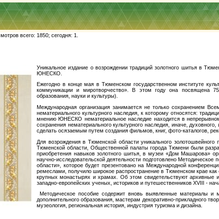
отров всего: 1850; сегодня: 1.
Уникальное издание о возрождении традиций золотного шитья в Тюм
ЮНЕСКО.
Ежегодно в конце мая в Тюменском государственном институте куль
коммуникации и миротворчество». В этом году она посвящена 7
образования, науки и культуры).
Международная организация занимается не только сохранением Всем
нематериального культурного наследия, к которому относятся: тради
мнению ЮНЕСКО нематериальное наследие находится в непрерывном р
сохранения нематериального культурного наследия, иначе, духовного, 
сделать осязаемым путем создания фильмов, книг, фото-каталогов, ре
Для возрождения в Тюменской области уникального золотошвейного 
Тюменской области, Общественной палаты города Тюмени были разра
приобретения навыков золотного шитья, в музеи «Дом Машарова» ор
научно-исследовательской деятельности подготовлено Методическое п
области», которое будет презентовано на Международной конференц
ремеслами, получило широкое распространение в Тюменском крае как с
крупных монастырях и храмах. Об этом свидетельствуют архивные и 
западно-европейских ученых, историков и путешественников ХVIII - нач
Методическое пособие содержит вновь выявленные материалы и мо
дополнительного образования, мастерам декоративно-прикладного твор
музеология, региональная история, индустрия туризма и дизайна.