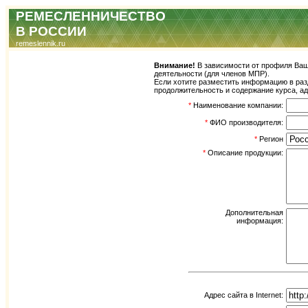
РЕМЕСЛЕННИЧЕСТВО
В РОССИИ
remeslennik.ru
Внимание!
В зависимости от профиля Ваше
деятельности (для членов МПР).
Если хотите разместить информацию в разд
продолжительность и содержание курса, а
*
Наименование компании:
*
ФИО производителя:
*
Регион
*
Описание продукции:
Дополнительная
информация:
Адрес сайта в Internet: