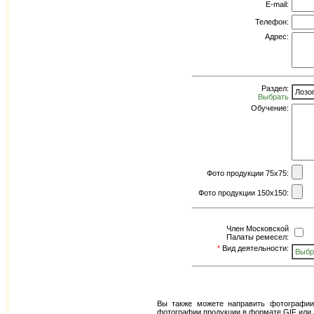
E-mail:
Телефон:
Адрес:
Раздел:
Лозо
Выбрать
Обучение:
Фото продукции 75x75:
Фото продукции 150x150:
Член Московской
Палаты ремесел:
*
Вид деятельности:
Выбр
Вы также можете направить фотографии
фотографии продукции в формате GIF или 