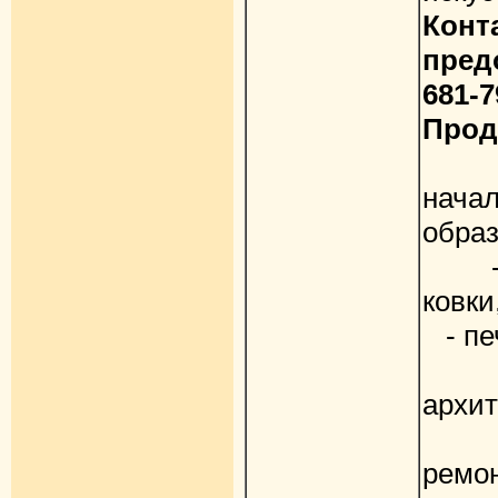
Кон
пред
681-7
Прод
Пр
нача
образ
- ку
ковки
- пе
- л
архит
- 
ремон