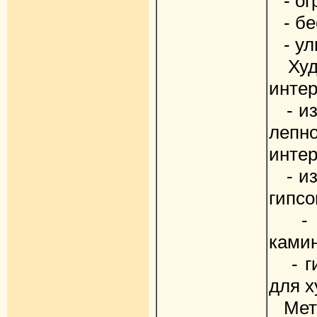
- ог
- бе
- ул
Худо
интер
- из
лепн
инте
- из
гипсо
- оф
ками
- ги
для 
Мета