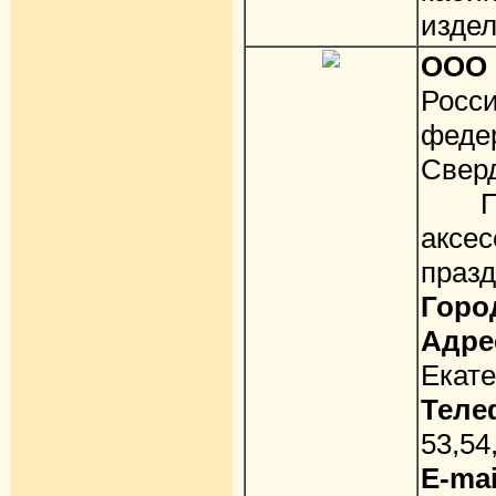
издел
ООО 
Ро
фед
Свер
Пост
аксе
празд
Горо
Адре
Екате
Теле
53,54
E-mai