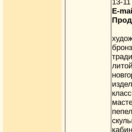
13-11
E-mai
Прод
Пр
худо
бро
трад
лито
новг
изд
клас
мас
пепе
скул
каб