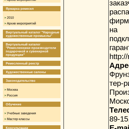
зака
Ярмарка ремесел
расп
>
2010
фирм
>
Архив мероприятий
на
Виртуальный каталог "Народные
художественные промыслы"
подкл
Виртуальный каталог
гаран
"Ремесленники-производители
подарочной и сувенирной
http:/
продукции"
Адре
Ремесленный реестр
Фрунз
Художественные салоны
Законодательство
тер
>
Москва
Прои
>
Россия
Моско
Обучение
Теле
>
Учебные заведения
89-15
>
Мастер-классы
E-mai
Консультации