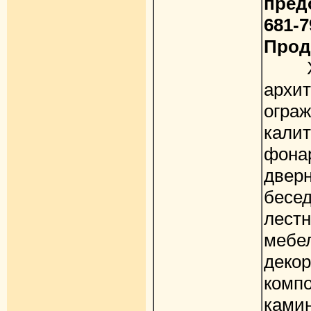
пред
681-7
Прод
Худ
архи
огра
кали
фона
двер
бесе
лестн
мебе
дек
комп
ками