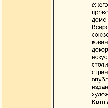
ежего
пров
дом
Всер
союзо
ков
декор
иску
стол
стра
опу
изда
худож
Кон