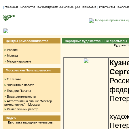
|
|
|
|
|
|
ГЛАВНАЯ
НОВОСТИ
РАЗМЕЩЕНИЕ ИНФОРМАЦИИ
РЕКЛАМА
КОНТАКТЫ
РАССЫ
Центры ремесленничества
Народные художественные промыслы
Художест
>
Россия
>
Москва
Кузн
>
Международные
Серг
Московская Палата ремесел
Росс
>
О Палате
>
Членство в палате
феде
>
Гильдии Палаты
Петер
>
Виды деятельности
>
Аттестация на звание "Мастер-
ремесленник" г. Москвы
Гил
>
Ремесленный реестр
худо
Видео
Выставка народных умельцев...
Петер