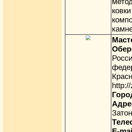
мето
ковки
комп
камне
Мас
Обер
Ро
фед
Красн
http:/
Горо
Адре
Затон
Теле
E-mai