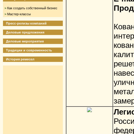
Прод
>
Как создать собственный бизнес
>
Мастер-классы
Худ
Пресс-релизы компаний
Кова
Деловые предложения
инте
Деловые мероприятия
кова
Традиции и современность
кали
История ремесел
реше
наве
улич
мета
замер
Леги
Рос
федер