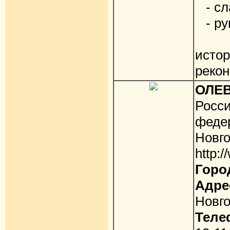
- сла
- ру
- э
ист
рекон
ОЛЕ
Росс
фед
Новго
http:
Горо
Адре
Новго
Теле