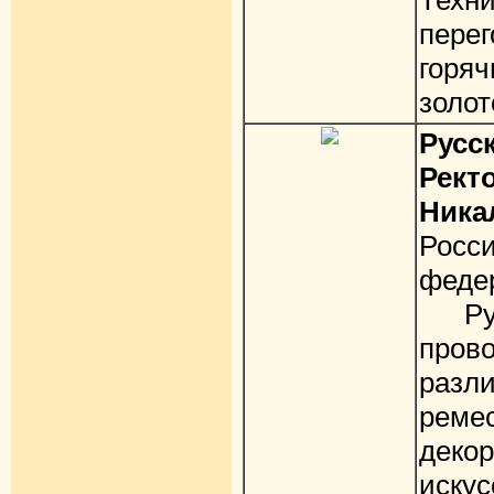
Техн
пер
горя
золот
Русс
Рект
Ника
Рос
феде
Русс
пров
раз
рем
декор
искус