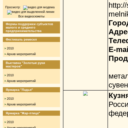
http:/
Просмотр:
melni
Все видеосюжеты
Горо
Формы поддержки субъектов
малого и среднего
Адре
предпринимательства
Теле
Фестиваль ремесел
E-mai
>
2010
>
Архив мероприятий
Прод
Выставка "Золотые руки
Худ
мастеров"
мета
>
2010
>
Архив мероприятий
суве
Ярмарка "Ладья"
Кузн
>
2010
Рос
>
Архив мероприятий
федер
Ярмарка "Жар-птица"
Пр
>
2010
>
Архив мероприятий