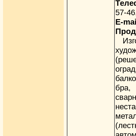
Теле
57-46
E-mai
Прод
Изго
худо
(реш
огра
балк
бра,
св
нест
мета
(ле
авт