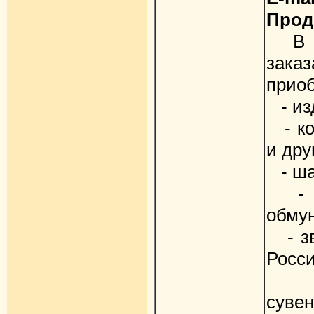
Прод
В на
зака
приоб
- изд
- ког
и дру
- ша
- ма
обму
- зв
Росси
- с
суве