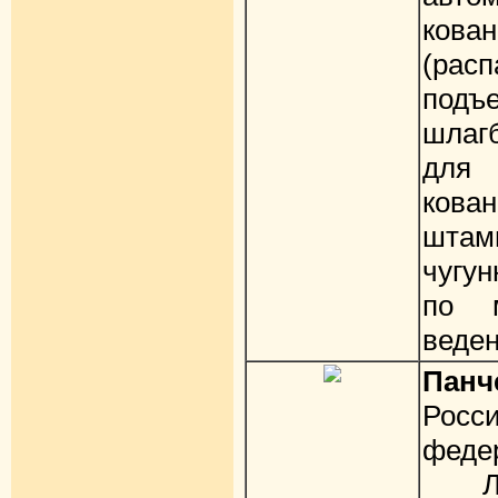
кова
(ра
подъе
шлаг
для 
кова
шта
чугу
по м
веден
Панч
Рос
федер
Лев 