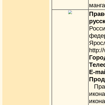
манга
Пра
русс
Рос
фед
Ярос
http:
Горо
Теле
E-mai
Прод
Прав
икон
икон