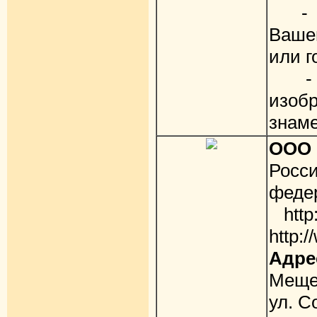
- ад
Вашей
или г
- ме
изо
знам
ООО 
Рос
федер
http:
http:
Адре
Меще
ул. С