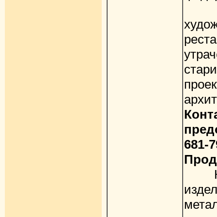
Пр
худо
рест
утр
стари
про
архит
Кон
пред
681-7
Прод
Ков
издел
мет