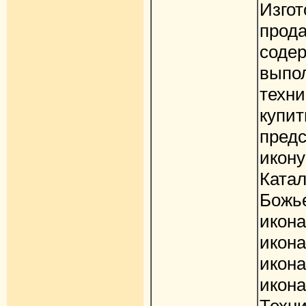
Изго
прод
со
выпо
техн
ку
пред
икону
Ката
Божь
икон
икон
икон
икон