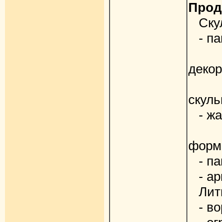
Прод
Скул
- па
- 
деко
- г
скул
- жа
- м
фор
- па
- ар
Литы
- вор