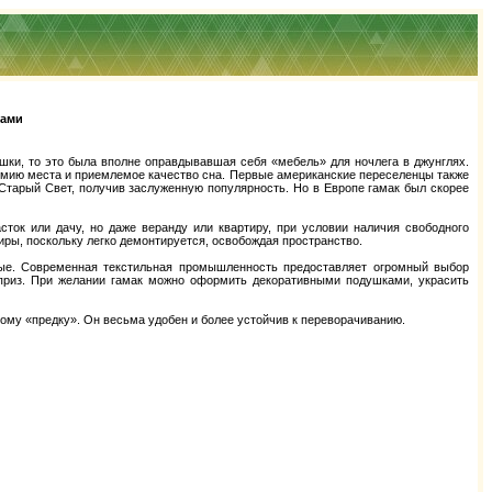
ками
ки, то это была вполне оправдывавшая себя «мебель» для ночлега в джунглях.
номию места и приемлемое качество сна. Первые американские переселенцы также
 Старый Свет, получив заслуженную популярность. Но в Европе гамак был скорее
ток или дачу, но даже веранду или квартиру, при условии наличия свободного
иры, поскольку легко демонтируется, освобождая пространство.
тные. Современная текстильная промышленность предоставляет огромный выбор
априз. При желании гамак можно оформить декоративными подушками, украсить
кому «предку». Он весьма удобен и более устойчив к переворачиванию.