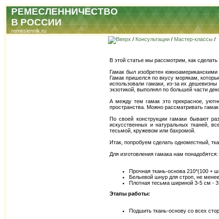
РЕМЕСЛЕННИЧЕСТВО
В РОССИИ
remeslennik.ru
/
Консультации
/
Мастер-классы
/
В этой статье мы рассмотрим, как сделать
Гамак был изобретен южноамериканскими 
Гамак пришелся по вкусу морякам, которы
использовали гамаки, из-за их дешевизны
экзотикой, выполнял по большей части дек
А между тем гамак это прекрасное, уютн
пространства. Можно рассматривать гамак 
По своей конструкции гамаки бывают ра
искусственных и натуральных тканей, вс
тесьмой, кружевом или бахромой.
Итак, попробуем сделать одноместный, тка
Для изготовления гамака нам понадобятся:
Прочная ткань-основа 210*(100 + 
Бельевой шнур для строп, не менее
Плотная тесьма шириной 3-5 см - 3
Этапы работы:
Подшить ткань-основу со всех стор