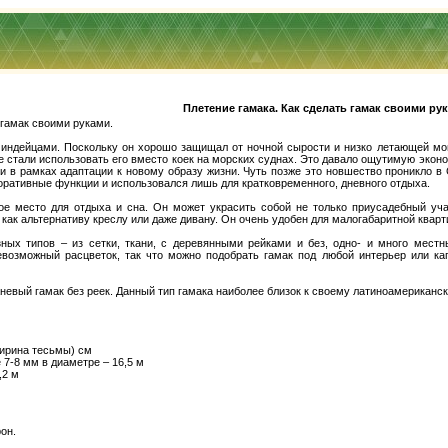
Плетение гамака. Как сделать гамак своими ру
 гамак своими руками.
индейцами. Поскольку он хорошо защищал от ночной сырости и низко летающей мош
е стали использовать его вместо коек на морских суднах. Это давало ощутимую эко
 и в рамках адаптации к новому образу жизни. Чуть позже это новшество проникло в
оративные функции и использовался лишь для кратковременного, дневного отдыха.
ое место для отдыха и сна. Он может украсить собой не только приусадебный учас
как альтернативу креслу или даже дивану. Он очень удобен для малогабаритной кварт
зных типов – из сетки, ткани, с деревянными рейками и без, одно- и много мес
евозможный расцветок, так что можно подобрать гамак под любой интерьер или к
невый гамак без реек. Данный тип гамака наиболее близок к своему латиноамериканс
ширина тесьмы) см
 7-8 мм в диаметре – 16,5 м
,2 м
он.