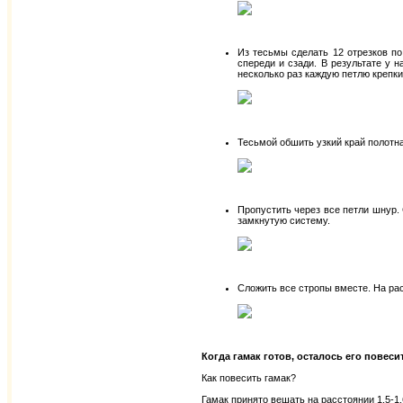
Из тесьмы сделать 12 отрезков по
спереди и сзади. В результате у н
несколько раз каждую петлю крепк
Тесьмой обшить узкий край полотна
Пропустить через все петли шнур.
замкнутую систему.
Сложить все стропы вместе. На рас
Когда гамак готов, осталось его повеси
Как повесить гамак?
Гамак принято вешать на расстоянии 1,5-1