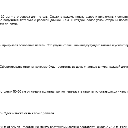
 10 см – это основа для петель. Сложить каждую петлю вдвое и приложить к основн
ас получится петелька с рабочей длиной 3 см. С каждой, более узкой стороны полот
ими нитками.
, прикрывая основания петель. Это улучшит внешний вид будущего гамака и усилит п
 Сформировать стропы, которые будут состоять из двух участков шнура, каждый длин
стоянии 50-60 см от начала полотна прочно перевязать стропы, из оставшихся «хвос
ть. Здесь также есть свои правила.
,65 м от земли. Расстояние между растяжками должно составлять около 2,75-3 м. Если