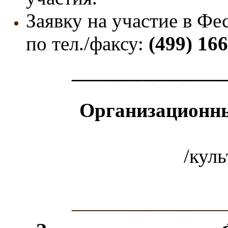
Заявку на участие в Фе
по тел./факсу:
(499) 16
_______________
Организационны
/кул
_______________