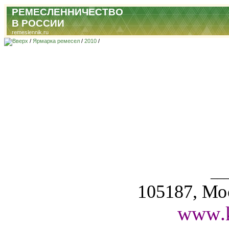
РЕМЕСЛЕННИЧЕСТВО
В РОССИИ
remeslennik.ru
/
Ярмарка ремесел
/
2010
/
__
105187, Мос
www
.