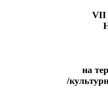
VII
на те
/культур