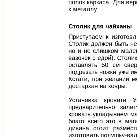
полок каркаса. Для ве
к металлу.
Столик для чайханы
Приступаем к изготовл
Столик должен быть не
но и не слишком мален
вазочек с едой). Столи
оставлять 50 см све
подрезать ножки уже и
Кстати, при желании м
достархан на ковры.
Установка кровати 
предварительно зали
кровать укладываем ма
благо всего это в маг
дивана стоит размест
изготовить подушку-вал