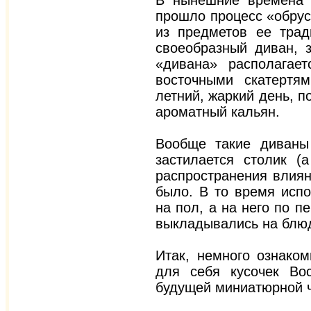
В нынешние времена п
прошло процесс «обрус
из предметов ее тра
своеобразный диван, 
«дивана» располагае
восточными скатертя
летний, жаркий день, п
ароматный кальян.
Вообще такие диваны 
застилается столик (
распространения влиян
было. В то время испо
на пол, а на него по п
выкладывались на блюд
Итак, немного ознаком
для себя кусочек Вос
будущей миниатюрной 