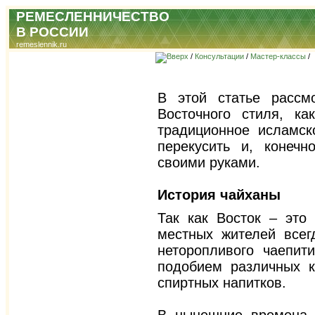
РЕМЕСЛЕННИЧЕСТВО
В РОССИИ
remeslennik.ru
/
Консультации
/
Мастер-классы
/
В этой статье рассм
Восточного стиля, к
традиционное исламск
перекусить и, конечн
своими руками.
История чайханы
Так как Восток – это
местных жителей всег
неторопливого чаепит
подобием различных к
спиртных напитков.