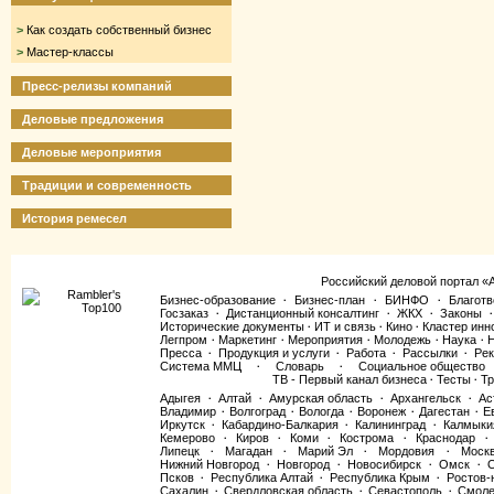
>
Как создать собственный бизнес
>
Мастер-классы
Пресс-релизы компаний
Деловые предложения
Деловые мероприятия
Традиции и современность
История ремесел
Российский деловой портал «
Бизнес-образование
Бизнес-план
БИНФО
Благотв
·
·
·
Госзаказ
Дистанционный консалтинг
ЖКХ
Законы
·
·
·
·
Исторические документы
ИТ и связь
Кино
Кластер инн
·
·
·
Легпром
Маркетинг
Мероприятия
Молодежь
Наука
·
·
·
·
·
Пресса
Продукция и услуги
Работа
Рассылки
Рек
·
·
·
·
Система ММЦ
Словарь
Социальное общество
·
·
ТВ - Первый канал бизнеса
Тесты
Тр
·
·
Адыгея
Алтай
Амурская область
Архангельск
Ас
·
·
·
·
Владимир
Волгоград
Вологда
Воронеж
Дагестан
Е
·
·
·
·
·
Иркутск
Кабардино-Балкария
Калининград
Калмыки
·
·
·
Кемерово
Киров
Коми
Кострома
Краснодар
·
·
·
·
·
Липецк
Магадан
Марий Эл
Мордовия
Моск
·
·
·
·
Нижний Новгород
Новгород
Новосибирск
Омск
·
·
·
·
Псков
Республика Алтай
Республика Крым
Ростов-
·
·
·
Сахалин
Свердловская область
Севастополь
Смоле
·
·
·