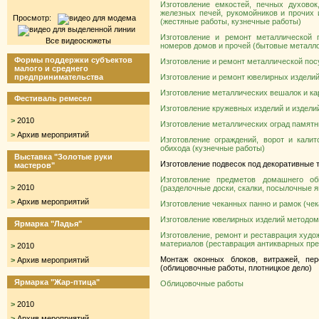
Изготовление емкостей, печных духовок
железных печей, рукомойников и прочих 
Просмотр:
(жестяные работы, кузнечные работы)
Изготовление и ремонт металлической г
Все видеосюжеты
номеров домов и прочей (бытовые металл
Формы поддержки субъектов
Изготовление и ремонт металлической по
малого и среднего
предпринимательства
Изготовление и ремонт ювелирных изделий
Изготовление металлических вешалок и ка
Фестиваль ремесел
Изготовление кружевных изделий и издели
>
2010
Изготовление металлических оград памятн
>
Архив мероприятий
Изготовление ограждений, ворот и кали
обихода (кузнечные работы)
Выставка "Золотые руки
Изготовление подвесок под декоративные 
мастеров"
Изготовление предметов домашнего о
>
2010
(разделочные доски, скалки, посылочные я
>
Архив мероприятий
Изготовление чеканных панно и рамок (че
Изготовление ювелирных изделий методом
Ярмарка "Ладья"
Изготовление, ремонт и реставрация худ
материалов (реставрация антикварных пре
>
2010
Монтаж оконных блоков, витражей, пер
>
Архив мероприятий
(облицовочные работы, плотницкое дело)
Ярмарка "Жар-птица"
Облицовочные работы
>
2010
>
Архив мероприятий