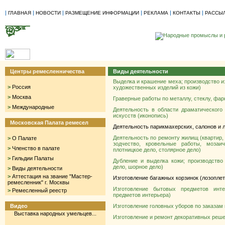
|
|
|
|
|
|
ГЛАВНАЯ
НОВОСТИ
РАЗМЕЩЕНИЕ ИНФОРМАЦИИ
РЕКЛАМА
КОНТАКТЫ
РАССЫ
Центры ремесленничества
Виды деятельности
Выделка и крашение меха; производство из
>
Россия
художественных изделий из кожи)
>
Москва
Граверные работы по металлу, стеклу, фар
>
Международные
Деятельность в области драматического
искусств (иконопись)
Московская Палата ремесел
Деятельность парикмахерских, салонов и 
Деятельность по ремонту жилищ (квартир,
>
О Палате
зодчество, кровельные работы, мозаи
>
Членство в палате
плотницкое дело, столярное дело)
>
Гильдии Палаты
Дубление и выделка кожи; производство
дело, шорное дело)
>
Виды деятельности
>
Аттестация на звание "Мастер-
Изготовление багажных корзинок (лозопле
ремесленник" г. Москвы
Изготовление бытовых предметов инте
>
Ремесленный реестр
предметов интерьера)
Видео
Изготовление головных уборов по заказам
Выставка народных умельцев...
Изготовление и ремонт декоративных решет