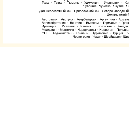
Тула
Тыва
Тюмень
Удмуртия
Ульяновск
Ха
·
·
·
·
·
Чувашия
Чукотка
Якутия
Я
·
·
·
Дальневосточный ФО
Приволжский ФО
Северо-Западны
·
·
Центральный 
Австралия
Австрия
Азербайджан
Аргентина
Армен
·
·
·
·
Великобритания
Венгрия
Вьетнам
Германия
Грец
·
·
·
·
Ирландия
Испания
Италия
Казахстан
Канада
·
·
·
·
Молдавия
Монголия
Нидерланды
Норвегия
Польша
·
·
·
·
СНГ
Таджикистан
Тайвань
Туркмения
Турция
У
·
·
·
·
·
Черногория
Чехия
Швейцария
Шве
·
·
·