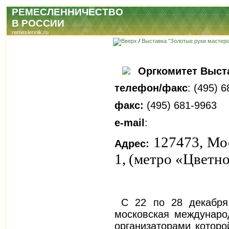
РЕМЕСЛЕННИЧЕСТВО
В РОССИИ
remeslennik.ru
/
Выставка "Золотые руки мастеро
Оргкомитет Выст
телефон/факс
: (495) 
факс:
(495) 681-9963
e-mail
:
127473, Мос
Адрес:
1,
(метро «Цветно
С 22 по 28 декабря 
московская междунаро
организаторами которо