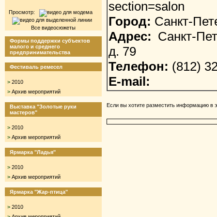
section=salon
Просмотр:
Город:
Санкт-Пет
Все видеосюжеты
Адрес:
Санкт-Пете
Формы поддержки субъектов
малого и среднего
д. 79
предпринимательства
Телефон:
(812) 3
Фестиваль ремесел
E-mail:
>
2010
>
Архив мероприятий
Если вы хотите разместить информацию в э
Выставка "Золотые руки
мастеров"
>
2010
>
Архив мероприятий
Ярмарка "Ладья"
>
2010
>
Архив мероприятий
Ярмарка "Жар-птица"
>
2010
>
Архив мероприятий