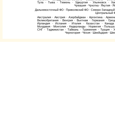
Тула
Тыва
Тюмень
Удмуртия
Ульяновск
Ха
·
·
·
·
·
Чувашия
Чукотка
Якутия
Я
·
·
·
Дальневосточный ФО
Приволжский ФО
Северо-Западны
·
·
Центральный 
Австралия
Австрия
Азербайджан
Аргентина
Армен
·
·
·
·
Великобритания
Венгрия
Вьетнам
Германия
Грец
·
·
·
·
Ирландия
Испания
Италия
Казахстан
Канада
·
·
·
·
Молдавия
Монголия
Нидерланды
Норвегия
Польша
·
·
·
·
СНГ
Таджикистан
Тайвань
Туркмения
Турция
У
·
·
·
·
·
Черногория
Чехия
Швейцария
Шве
·
·
·