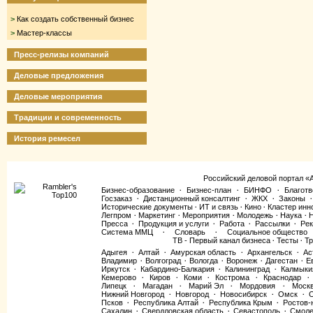
>
Как создать собственный бизнес
>
Мастер-классы
Пресс-релизы компаний
Деловые предложения
Деловые мероприятия
Традиции и современность
История ремесел
Российский деловой портал «
Бизнес-образование
Бизнес-план
БИНФО
Благотв
·
·
·
Госзаказ
Дистанционный консалтинг
ЖКХ
Законы
·
·
·
·
Исторические документы
ИТ и связь
Кино
Кластер инн
·
·
·
Легпром
Маркетинг
Мероприятия
Молодежь
Наука
·
·
·
·
·
Пресса
Продукция и услуги
Работа
Рассылки
Рек
·
·
·
·
Система ММЦ
Словарь
Социальное общество
·
·
ТВ - Первый канал бизнеса
Тесты
Тр
·
·
Адыгея
Алтай
Амурская область
Архангельск
Ас
·
·
·
·
Владимир
Волгоград
Вологда
Воронеж
Дагестан
Е
·
·
·
·
·
Иркутск
Кабардино-Балкария
Калининград
Калмыки
·
·
·
Кемерово
Киров
Коми
Кострома
Краснодар
·
·
·
·
·
Липецк
Магадан
Марий Эл
Мордовия
Моск
·
·
·
·
Нижний Новгород
Новгород
Новосибирск
Омск
·
·
·
·
Псков
Республика Алтай
Республика Крым
Ростов-
·
·
·
Сахалин
Свердловская область
Севастополь
Смоле
·
·
·