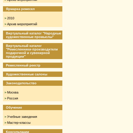
Ярмарка ремесел
>
2010
>
Архив мероприятий
Виртуальный каталог "Народные
художественные промыслы"
Виртуальный каталог
"Ремесленники-производители
подарочной и сувенирной
продукции"
Ремесленный реестр
Художественные салоны
Законодательство
>
Москва
>
Россия
Обучение
>
Учебные заведения
>
Мастер-классы
Консультации