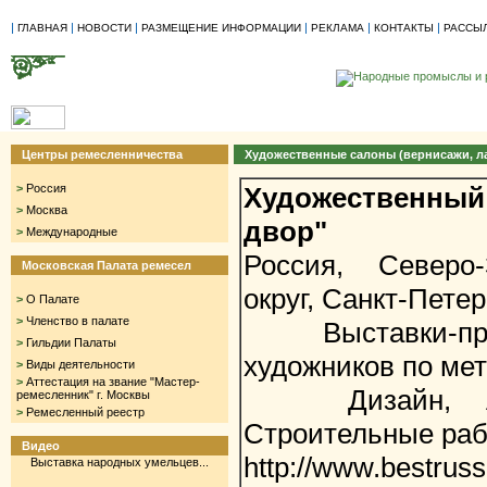
|
|
|
|
|
|
ГЛАВНАЯ
НОВОСТИ
РАЗМЕЩЕНИЕ ИНФОРМАЦИИ
РЕКЛАМА
КОНТАКТЫ
РАССЫ
Центры ремесленничества
Художественные салоны (вернисажи, л
>
Россия
Художественн
>
Москва
двор"
>
Международные
Россия, Северо
Московская Палата ремесел
округ, Санкт-Петер
>
О Палате
>
Членство в палате
Выставки-прод
>
Гильдии Палаты
художников по мет
>
Виды деятельности
>
Аттестация на звание "Мастер-
Дизайн, Архи
ремесленник" г. Москвы
>
Ремесленный реестр
Строительные раб
Видео
http://www.bestruss
Выставка народных умельцев...