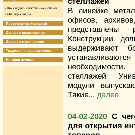
стеллажей
В линейке метал
>
Как создать собственный бизнес
>
Мастер-классы
офисов, архиво
Пресс-релизы компаний
представлены р
Деловые предложения
Конструкции дол
Деловые мероприятия
выдерживают бо
Традиции и современность
устанавливаютс
История ремесел
необходимости
стеллажей Унив
модули выпуска
Такие...
далее
04-02-2020
С чег
для открытия ин