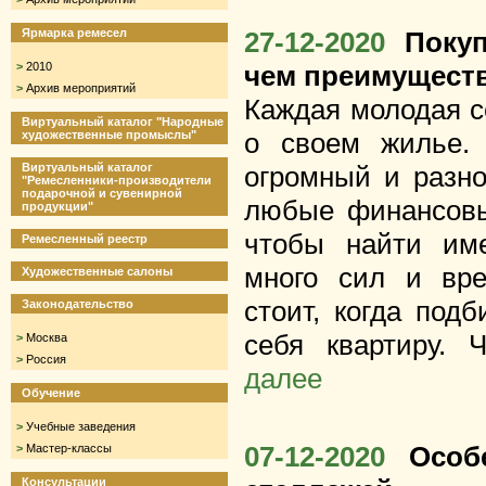
Ярмарка ремесел
27-12-2020
Поку
>
2010
чем преимуществ
>
Архив мероприятий
Каждая молодая с
Виртуальный каталог "Народные
о своем жилье.
художественные промыслы"
Виртуальный каталог
огромный и разно
"Ремесленники-производители
подарочной и сувенирной
любые финансовы
продукции"
чтобы найти им
Ремесленный реестр
много сил и вре
Художественные салоны
стоит, когда под
Законодательство
себя квартиру. Ч
>
Москва
>
Россия
далее
Обучение
>
Учебные заведения
07-12-2020
Особ
>
Мастер-классы
Консультации