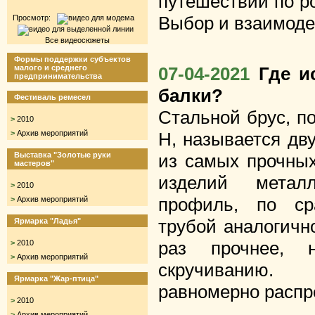
путешествий по р
Выбор и взаимоде
Просмотр:
Все видеосюжеты
Формы поддержки субъектов
малого и среднего
07-04-2021
Где и
предпринимательства
балки?
Фестиваль ремесел
Стальной брус, п
>
2010
>
Архив мероприятий
Н, называется дв
Выставка "Золотые руки
из самых прочных
мастеров"
изделий металл
>
2010
профиль, по ср
>
Архив мероприятий
трубой аналогичн
Ярмарка "Ладья"
раз прочнее, 
>
2010
>
Архив мероприятий
скручиванию.
Ярмарка "Жар-птица"
равномерно распре
>
2010
>
Архив мероприятий