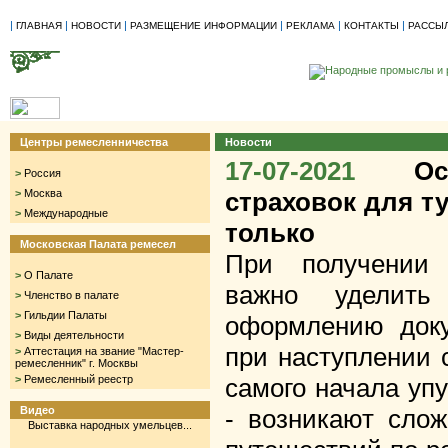
|
|
|
|
|
|
ГЛАВНАЯ
НОВОСТИ
РАЗМЕЩЕНИЕ ИНФОРМАЦИИ
РЕКЛАМА
КОНТАКТЫ
РАССЫ
Центры ремесленничества
Новости
17-07-2021
О
>
Россия
>
Москва
страховок для ту
>
Международные
только
Московская Палата ремесел
При получении 
>
О Палате
важно уделить
>
Членство в палате
>
Гильдии Палаты
оформлению доку
>
Виды деятельности
при наступлении 
>
Аттестация на звание "Мастер-
ремесленник" г. Москвы
>
Ремесленный реестр
самого начала упу
Видео
- возникают слож
Выставка народных умельцев...