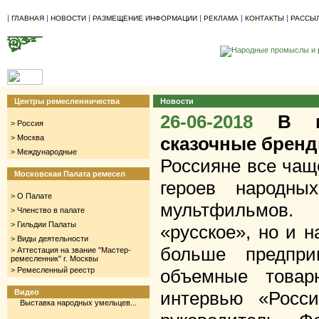
|
|
|
|
|
|
ГЛАВНАЯ
НОВОСТИ
РАЗМЕЩЕНИЕ ИНФОРМАЦИИ
РЕКЛАМА
КОНТАКТЫ
РАССЫ
Центры ремесленничества
Новости
26-06-2018
В м
>
Россия
>
Москва
сказочные брен
>
Международные
Россияне все чащ
Московская Палата ремесел
героев народны
>
О Палате
мультфильмов
>
Членство в палате
>
Гильдии Палаты
«русское», но и 
>
Виды деятельности
больше предпри
>
Аттестация на звание "Мастер-
ремесленник" г. Москвы
>
Ремесленный реестр
объемные товар
Видео
интервью «Росси
Выставка народных умельцев...