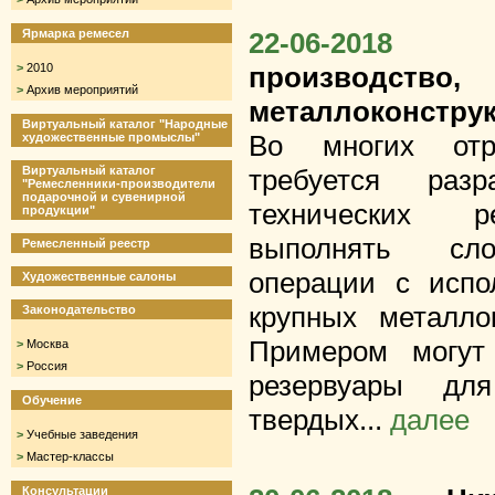
Ярмарка ремесел
22-06-2018
>
2010
производств
>
Архив мероприятий
металлоконструк
Виртуальный каталог "Народные
Во многих отр
художественные промыслы"
Виртуальный каталог
требуется раз
"Ремесленники-производители
подарочной и сувенирной
технических р
продукции"
выполнять сло
Ремесленный реестр
операции с испо
Художественные салоны
крупных металлок
Законодательство
Примером могут
>
Москва
>
Россия
резервуары дл
Обучение
твердых...
далее
>
Учебные заведения
>
Мастер-классы
Консультации