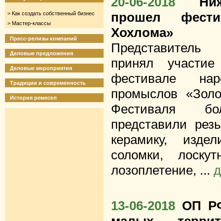
20-06-2018
Ни
прошел фест
>
Как создать собственный бизнес
>
Мастер-классы
Хохлома»
Пресс-релизы компаний
Представитель
Деловые предложения
принял участи
Деловые мероприятия
фестивале нар
Традиции и современность
промыслов «Золо
История ремесел
Фестиваля б
представили резь
керамику, изде
соломки, лоску
лозоплетение, ...
д
13-06-2018
ОП РФ