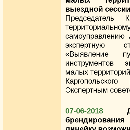
малых терри
выездной сесси
Председатель
территориально
самоуправлению 
экспертную ст
«Выявление п
инструментов э
малых территорий 
Каргопольского
Экспертным совет
07-06-2018
брендировани
линейку возмож