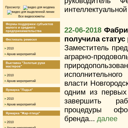
руководитель Ф
интеллектуальной 
Просмотр:
Все видеосюжеты
Формы поддержки субъектов
малого и среднего
22-06-2018
Фабри
предпринимательства
получила статус
Фестиваль ремесел
Заместитель пред
>
2010
>
Архив мероприятий
аграрно-продов
Выставка "Золотые руки
природопользов
мастеров"
исполнительного
>
2010
власти Новгородс
>
Архив мероприятий
одним из первых
Ярмарка "Ладья"
завершить ра
>
2010
>
Архив мероприятий
процедуры офор
Ярмарка "Жар-птица"
бренда...
далее
>
2010
>
Архив мероприятий