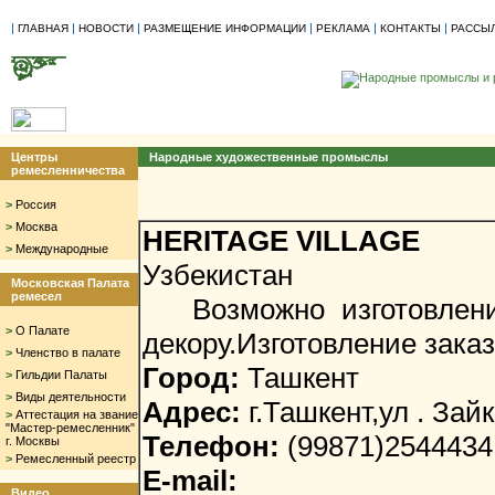
|
|
|
|
|
|
ГЛАВНАЯ
НОВОСТИ
РАЗМЕЩЕНИЕ ИНФОРМАЦИИ
РЕКЛАМА
КОНТАКТЫ
РАССЫ
Центры
Народные художественные промыслы
ремесленничества
>
Россия
>
Москва
HERITAGE VILLAGE
>
Международные
Узбекистан
Московская Палата
ремесел
Возможно изготовление
>
О Палате
декору.Изготовление зака
>
Членство в палате
Город:
Ташкент
>
Гильдии Палаты
>
Виды деятельности
Адрес:
г.Ташкент,ул . За
>
Аттестация на звание
"Мастер-ремесленник"
Телефон:
(99871)2544434
г. Москвы
>
Ремесленный реестр
E-mail:
Видео