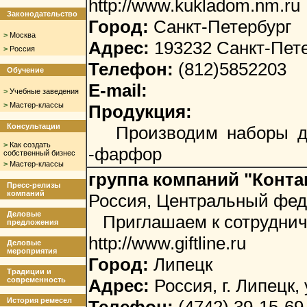
http://www.kukladom.nm.ru
Законодательство
Город:
Санкт-Петербург
>
Москва
Адрес:
193232 Санкт-Пете
>
Россия
Телефон:
(812)5852203
Обучение
E-mail:
>
Учебные заведения
>
Мастер-классы
Продукция:
Консультации
Производим наборы для 
>
Как создать
-фарфор
собственный бизнес
>
Мастер-классы
группа компаний "Конта
Пресс-релизы
компаний
Россия, Центральный фед
Деловые
Приглашаем к сотрудниче
предложения
http://www.giftline.ru
Деловые
мероприятия
Город:
Липецк
Традиции и
современность
Адрес:
Россия, г. Липецк,
История ремесел