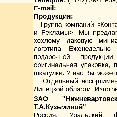
Телефон:
(4742) 39-15-69
E-mail:
Продукция:
Группа компаний <Контак
и Рекламы>. Мы предла
хохлому, лаковую мини
логотипа. Еженедельно
подарочной продукции
оригинальная упаковка, 
шкатулки. У нас Вы може
Отдельный ассортимент 
Липецкой области. Изгото
ЗАО "Нижневартов
Т.А.Кузьминой"
Россия, Уральский ф