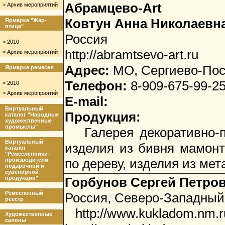
Абрамцево-Art
>
Архив мероприятий
Ковтун Анна Николаевн
Ярмарка "Жар-
птица"
Россия
>
2010
http://abramtsevo-art.ru
>
Архив мероприятий
Адрес:
МО, Сергиево-Поса
Ярмарка ремесел
Телефон:
8-909-675-99-2
>
2010
>
Архив мероприятий
E-mail:
Виртуальный
Продукция:
каталог "Народные
художественные
промыслы"
Галерея декоративно-при
Виртуальный
изделия из бивня мамонт
каталог
"Ремесленники-
по дереву, изделия из мет
производители
подарочной и
сувенирной
продукции"
Горбунов Сергей Петро
Ремесленный
Россия, Северо-Западный
реестр
http://www.kukladom.nm.ru/
Художественные
салоны