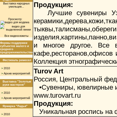
Продукция:
Выставка народных
умельцев...
Лучшие сувениры Узбе
керамики,дерева,ко
Просмотр:
тыквы,талисманы,обереги
изделия,картины,панно,в
Все видеосюжеты
Формы поддержки
и многое другое. Все 
субъектов малого и
среднего
кафе,ресторанов,офисов 
предпринимательства
Коллекция этнографическ
Фестиваль ремесел
>
2010
Turov Art
>
Архив мероприятий
Россия, Центральный фед
Выставка "Золотые
руки мастеров"
•Сувениры, ювелирные и
>
2010
www.turovart.ru
>
Архив мероприятий
Продукция:
Ярмарка "Ладья"
Уникальная роспись на 
>
2010