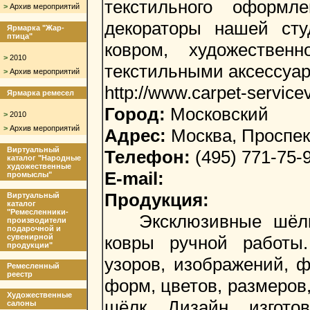
текстильного оформл
>
Архив мероприятий
декораторы нашей ст
Ярмарка "Жар-
птица"
ковром, художестве
>
2010
текстильными аксессуа
>
Архив мероприятий
http://www.carpet-servicev
Ярмарка ремесел
Город:
Московский
>
2010
>
Архив мероприятий
Адрес:
Москва, Проспект
Виртуальный
Телефон:
(495) 771-75-
каталог "Народные
художественные
E-mail:
промыслы"
Продукция:
Виртуальный
каталог
"Ремесленники-
Эксклюзивные шёлков
производители
подарочной и
сувенирной
ковры ручной работы.
продукции"
узоров, изображений, 
Ремесленный
реестр
форм, цветов, размеров
Художественные
шёлк. Дизайн, изгото
салоны