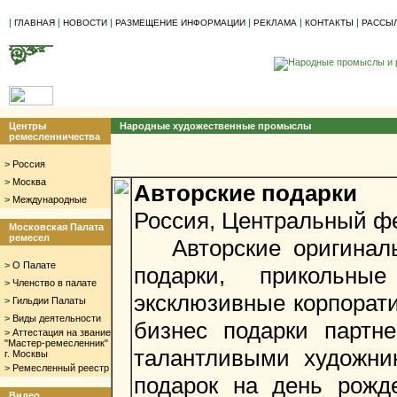
|
|
|
|
|
|
ГЛАВНАЯ
НОВОСТИ
РАЗМЕЩЕНИЕ ИНФОРМАЦИИ
РЕКЛАМА
КОНТАКТЫ
РАССЫ
Центры
Народные художественные промыслы
ремесленничества
>
Россия
>
Москва
Авторские подарки
>
Международные
Россия, Центральный фе
Московская Палата
ремесел
Авторские оригиналь
>
О Палате
подарки, прикольны
>
Членство в палате
эксклюзивные корпорати
>
Гильдии Палаты
>
Виды деятельности
бизнес подарки партн
>
Аттестация на звание
"Мастер-ремесленник"
талантливыми художни
г. Москвы
>
Ремесленный реестр
подарок на день рожд
Видео