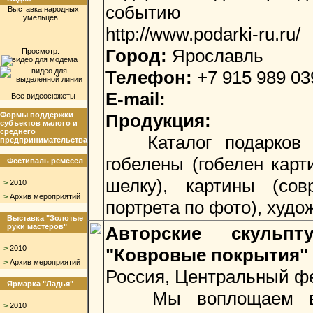
событию
Выставка народных
умельцев...
http://www.podarki-ru.ru/
Город:
Ярославль
Просмотр:
Телефон:
+7 915 989 03
E-mail:
Все видеосюжеты
Формы поддержки
Продукция:
субъектов малого и
среднего
Каталог подарков со
предпринимательства
гобелены (гобелен карт
Фестиваль ремесел
шелку), картины (сов
>
2010
>
Архив мероприятий
портрета по фото), худо
Выставка "Золотые
руки мастеров"
Авторские скульп
>
2010
"Ковровые покрытия"
>
Архив мероприятий
Россия, Центральный фе
Ярмарка "Ладья"
Мы воплощаем в ж
>
2010