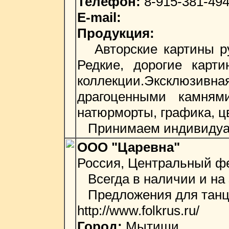
Телефон:
8-915-381-49
E-mail:
Продукция:
Авторские картины ру
Редкие, дорогие карт
коллекции.Эксклюзивн
драгоценными камнями
натюрморты, графика, цв
Принимаем индивидуаль
ООО "Царевна"
Россия, Центральный фе
Всегда в наличии и на 
Предложения для танце
http://www.folkrus.ru/
Город:
Мытищи