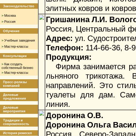
элитных ковров и ковро
Законодательство
>
Москва
Гришанина Л.И. Волог
>
Россия
Россия, Центральный фе
Обучение
Адрес:
ул. Судостроител
>
Учебные заведения
Телефон:
114-66-36, 8-
>
Мастер-классы
Продукция:
Консультации
Фирма занимается раз
>
Как создать
собственный бизнес
>
Мастер-классы
льняного трикотажа. 
Пресс-релизы
направлений. Это сти
компаний
туалеты для дам. Сам
Деловые
предложения
линия.
Деловые
мероприятия
Доронина О.В.
Традиции и
Доронина Ольга Васи
современность
Россия, Северо-Запад
История ремесел