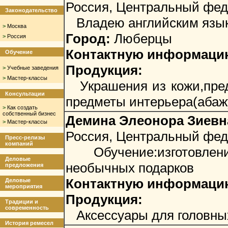
Россия, Центральный фед
Законодательство
Владею английским язык
>
Москва
Город:
Люберцы
>
Россия
Контактную информацию 
Обучение
Продукция:
>
Учебные заведения
>
Мастер-классы
Украшения из кожи,предм
Консультации
предметы интерьера(абаж
>
Как создать
собственный бизнес
Демина Элеонора Зиевн
>
Мастер-классы
Россия, Центральный фед
Пресс-релизы
компаний
Обучение:изготовление
Деловые
необычных подарков
предложения
Контактную информацию 
Деловые
мероприятия
Продукция:
Традиции и
современность
Аксессуары для головных
История ремесел