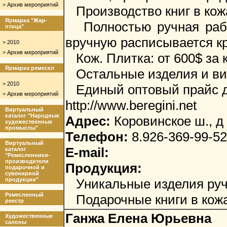
>
Архив мероприятий
Производство книг в кожа
Ярмарка "Жар-
Полностью ручная работ
птица"
вручную расписывается кра
>
2010
>
Архив мероприятий
Кож. Плитка: от 600$ за к
Ярмарка ремесел
Остальные изделия и вид
>
2010
Единый оптовый прайс для
>
Архив мероприятий
http://www.beregini.net
Виртуальный
каталог "Народные
Адрес:
Коровинское ш., д 
художественные
промыслы"
Телефон:
8.926-369-99-52
Виртуальный
E-mail:
каталог
"Ремесленники-
производители
Продукция:
подарочной и
сувенирной
продукции"
Уникальные изделия ручн
Ремесленный
Подарочные книги в кожа
реестр
Ганжа Елена Юрьевна
Художественные
салоны