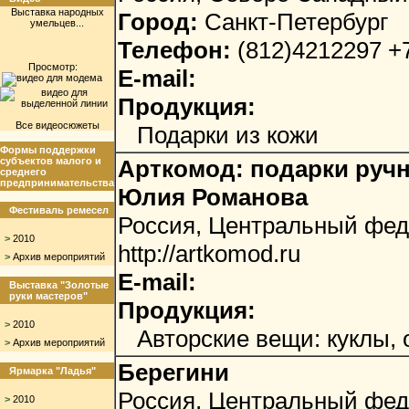
Выставка народных
Город:
Санкт-Петербург
умельцев...
Телефон:
(812)4212297 +
Просмотр:
E-mail:
Продукция:
Все видеосюжеты
Подарки из кожи
Формы поддержки
субъектов малого и
Арткомод: подарки руч
среднего
предпринимательства
Юлия Романова
Фестиваль ремесел
Россия, Центральный фед
>
2010
http://artkomod.ru
>
Архив мероприятий
E-mail:
Выставка "Золотые
руки мастеров"
Продукция:
>
2010
Авторские вещи: куклы, 
>
Архив мероприятий
Берегини
Ярмарка "Ладья"
Россия, Центральный фед
>
2010