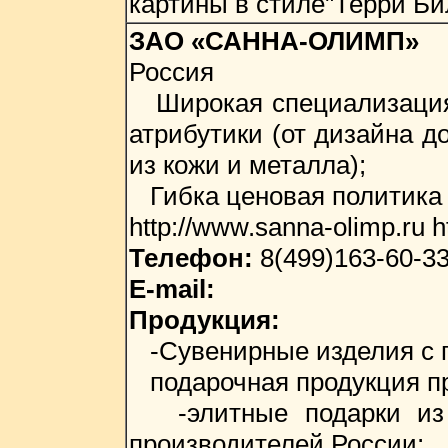
картины в стиле"Терри Би
ЗАО «САННА-ОЛИМП»
Россия
Широкая специализация к
атрибутики (от дизайна д
из кожи и металла);
Гибка ценовая политика (
http://www.sanna-olimp.ru h
Телефон:
8(499)163-60-33
E-mail:
Продукция:
-Сувенирные изделия с г
подарочная продукция п
-элитные подарки из ф
производителей России;