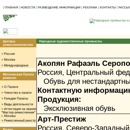
|
|
|
|
|
|
ГЛАВНАЯ
НОВОСТИ
РАЗМЕЩЕНИЕ ИНФОРМАЦИИ
РЕКЛАМА
КОНТАКТЫ
РАССЫ
Центры
Народные художественные промыслы
ремесленничества
>
Россия
>
Москва
Акопян Рафаэль Сероп
>
Международные
Россия, Центральный фед
Московская Палата
ремесел
Обувь для нестандартны
>
О Палате
Контактную информацию 
>
Членство в палате
Продукция:
>
Гильдии Палаты
>
Виды деятельности
Эксклюзивная обувь
>
Аттестация на звание
"Мастер-ремесленник"
г. Москвы
Арт-Престиж
>
Ремесленный реестр
Россия, Северо-Западный
Видео