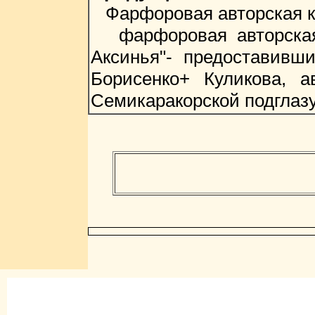
Фарфоровая авторская ку
фарфоровая авторская к
Аксинья"- предоставивши
Борисенко+ Куликова, 
Семикаракорской подглаз