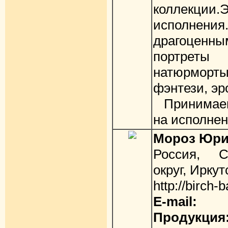
коллекции
исполне
драгоцен
портрет
натюрмор
фэнтези, эр
Принимаем
на исполнен
Мороз Юри
Россия, С
округ, Ирку
http://birch-
E-mail:
Продукция