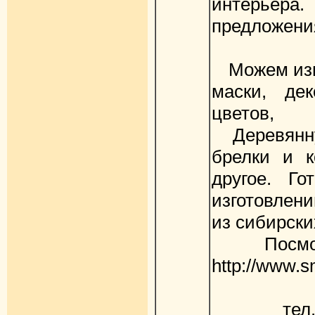
интерьер
предложени
Можем изго
маски, де
цветов,
Деревянную
брелки и к
другое. Го
изготовлен
из сибирски
Посмотр
http://www.s
тел. (3