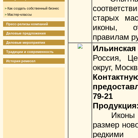
соответстви
>
Как создать собственный бизнес
>
Мастер-классы
старых ма
Пресс-релизы компаний
иконы, о
Деловые предложения
правилам ру
Деловые мероприятия
Ильинская
Традиции и современность
Россия, Ц
История ремесел
округ, Моск
Контак
предоставл
79-21
Продукция
Иконы ве
размер ново
редкими 