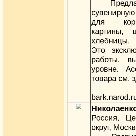
Предлага
сувенирную
для корп
картины, ш
хлебницы,
Это экскл
работы, в
уровне. Ас
товара см. з
http
bark.narod.r
Николаенк
Россия, Ц
округ, Моск