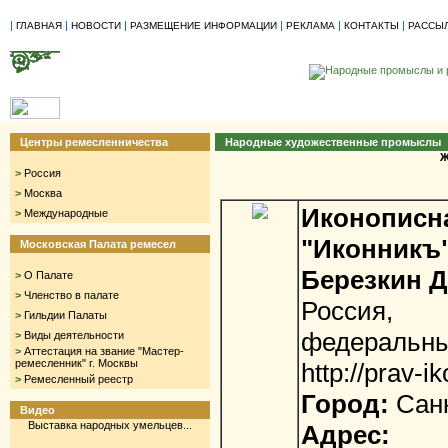
|
|
|
|
|
|
ГЛАВНАЯ
НОВОСТИ
РАЗМЕЩЕНИЕ ИНФОРМАЦИИ
РЕКЛАМА
КОНТАКТЫ
РАССЫ
Центры ремесленничества
Народные художественные промыслы
Ж
>
Россия
>
Москва
Иконоп
>
Международные
"Иконникъ
Московская Палата ремесел
Березкин 
>
О Палате
>
Членство в палате
Россия,
>
Гильдии Палаты
федеральный
>
Виды деятельности
>
Аттестация на звание "Мастер-
ремесленник" г. Москвы
http://prav-ik
>
Ремесленный реестр
Город:
Санк
Видео
Выставка народных умельцев...
Адрес: