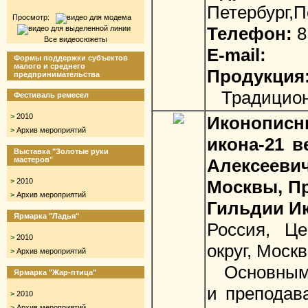
Петербург,П
Просмотр:
Телефон:
8
Все видеосюжеты
E-mail:
Формы поддержки субъектов
малого и среднего
Продукция
предпринимательства
Традиционн
Фестиваль ремесел
>
2010
Иконопи
>
Архив мероприятий
икона-21 
Выставка "Золотые руки
мастеров"
Алексееви
>
2010
Москвы, П
>
Архив мероприятий
Гильдии И
Ярмарка "Ладья"
Россия, Ц
>
2010
округ, Моск
>
Архив мероприятий
Основным 
Ярмарка "Жар-птица"
и преподава
>
2010
>
Архив мероприятий