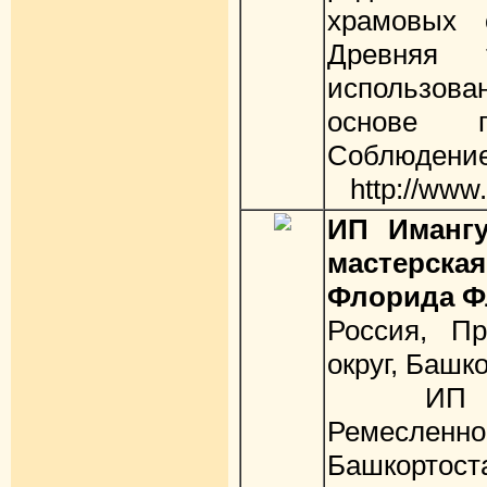
храмовых 
Древняя 
использова
основе п
Соблюдение
http://www.
ИП Имангу
мастерска
Флорида Ф
Россия, П
округ, Башк
ИП Има
Ремесленн
Башкор