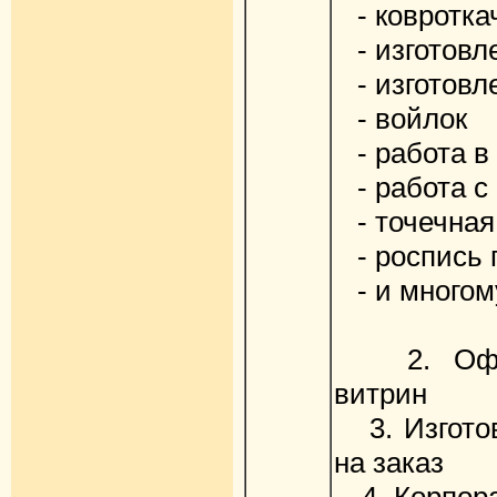
- ковротка
- изготовле
- изготовл
- войлок
- работа в 
- работа с
- точечная
- роспись 
- и многом
2. Офор
витрин
3. Изготов
на заказ