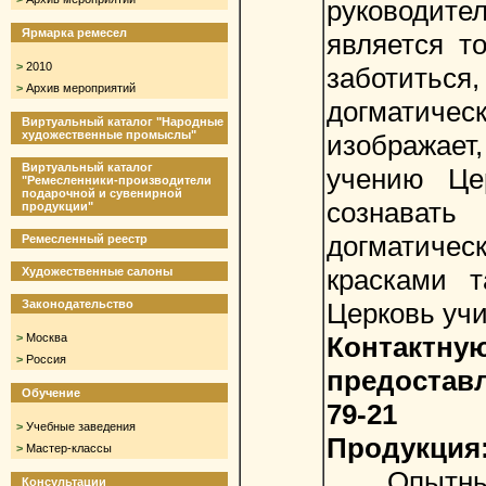
руководит
Ярмарка ремесел
является т
>
2010
заботить
>
Архив мероприятий
догматичес
Виртуальный каталог "Народные
художественные промыслы"
изображает
Виртуальный каталог
учению Це
"Ремесленники-производители
подарочной и сувенирной
сознав
продукции"
догматиче
Ремесленный реестр
красками 
Художественные салоны
Законодательство
Церковь учи
>
Москва
Контак
>
Россия
предоставл
Обучение
79-21
>
Учебные заведения
Продукция
>
Мастер-классы
Опытные 
Консультации