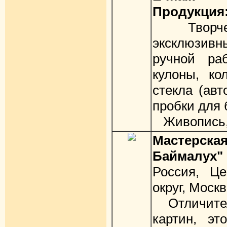
Продукция
Творческ
эксклюзивн
ручной раб
кулоны, ко
стекла (авт
пробки для 
Живопись, 
Мастер
Баймалух"
Россия, Ц
округ, Моск
Отличител
картин, эт