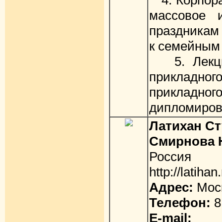
4. Корпора
массовое и
праздникам 
к семейным 
5. Лекци
прикладно
прикладн
дипломиров
Латихан С
Смирнова 
Россия
http://latihan
Адрес:
Мос
Телефон:
8
E-mail: