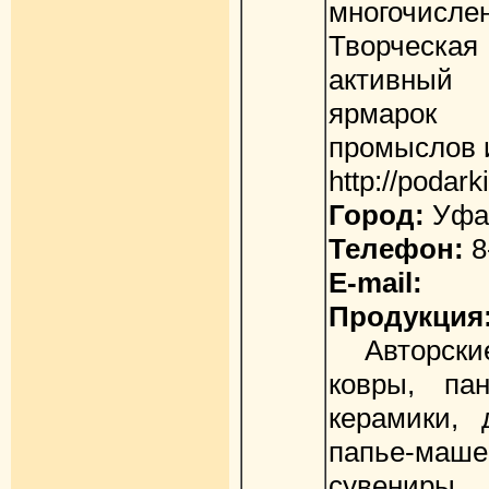
многочисле
Творческая
активный 
ярмарок
промыслов 
http://podarki
Город:
Уфа
Телефон:
8
E-mail:
Продукция
Авторские 
ковры, па
керамики, 
папье-ма
сувениры,