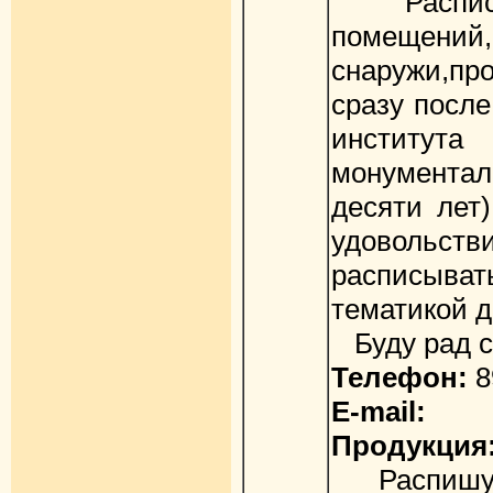
Расписыв
помещ
снаружи,пр
сразу после
институт
монумента
десяти лет
удовольст
расписыват
тематикой д
Буду рад с
Телефон:
8
E-mail:
Продукция
Распишу с