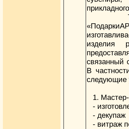
прикладного
Творче
«Подар
изготавлива
изделия 
предоставл
связанный 
В частност
следующие 
1. Мастер-
- изготовле
- декупаж
- витраж п