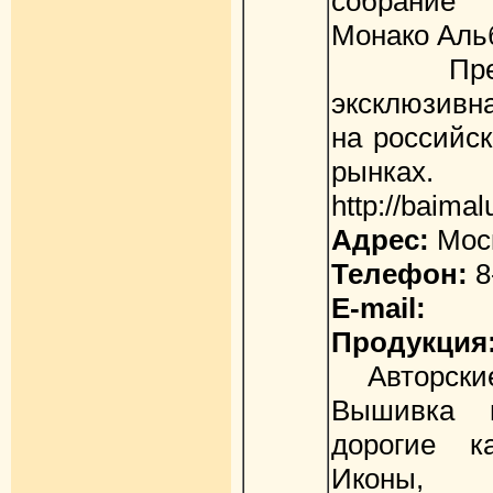
собрание
Монако Альб
Предста
эксклюзивн
на российс
рынках.
http://baimal
Адрес:
Моск
Телефон:
8
E-mail:
Продукция
Авторские 
Вышивка м
дорогие к
Иконы