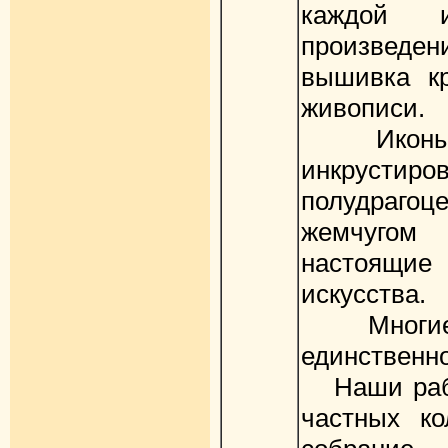
каждой
произвед
вышивка кр
живописи.
Иконы и
инкрустир
полудра
жемчугом 
настоящи
искусства.
Многие к
единственн
Наши рабо
частных ко