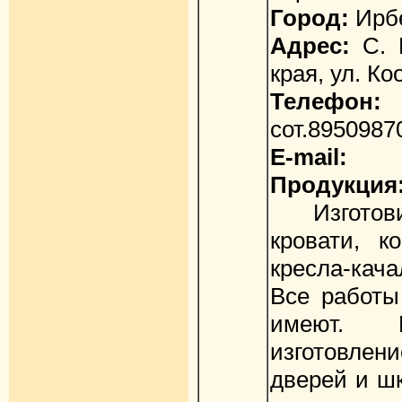
Город:
Ирб
Адрес:
С. И
края, ул. К
Телефон:
(
сот.8950987
E-mail:
Продукция
Изготовим
кровати, к
кресла-кача
Все работы
имеют. 
изготовле
дверей и ш