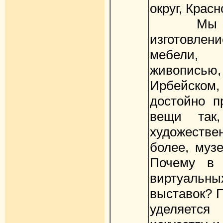
округ, Крас
Мы с с
изготовлен
мебели, 
живописью,
Ирбейском,
достойно п
вещи так
художеств
более, муз
Почему в 
виртуаль
выставок? 
уделяетс