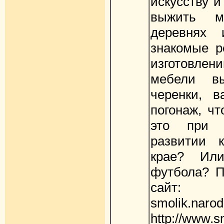
искусству 
выжить м
деревнях
знакомые р
изготовлен
мебели вы
черенки, в
погонаж, ч
это при 
развитии 
крае? Или
футбола? П
сайт: ht
smolik.narod.
http://www.s