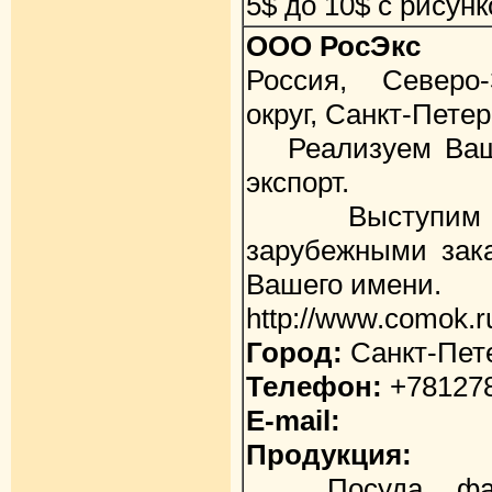
5$ до 10$ с рисун
ООО РосЭкс
Россия, Северо
округ, Санкт-Петер
Реализуем Ваш 
экспорт.
Выступим пр
зарубежными зака
Вашего имени.
http://www.comok.r
Город:
Санкт-Пет
Телефон:
+78127
E-mail:
Продукция:
Посуда, фарфо