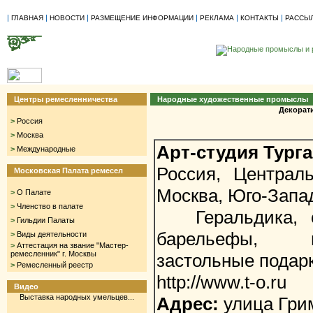
|
|
|
|
|
|
ГЛАВНАЯ
НОВОСТИ
РАЗМЕЩЕНИЕ ИНФОРМАЦИИ
РЕКЛАМА
КОНТАКТЫ
РАССЫ
Центры ремесленничества
Народные художественные промыслы
Декорат
>
Россия
>
Москва
Арт-студия Тург
>
Международные
Россия, Централ
Московская Палата ремесел
Москва, Юго-Запа
>
О Палате
>
Членство в палате
Геральдика, ск
>
Гильдии Палаты
барельефы, н
>
Виды деятельности
>
Аттестация на звание "Мастер-
ремесленник" г. Москвы
застольные подар
>
Ремесленный реестр
http://www.t-o.ru
Видео
Выставка народных умельцев...
Адрес:
улица Грим