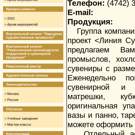
Телефон:
(4742) 3
Ярмарка ремесел
E-mail:
>
2010
Продукция:
>
Архив мероприятий
Группа компаний
Виртуальный каталог "Народные
художественные промыслы"
проект <Линия С
Виртуальный каталог
предлагаем Ва
"Ремесленники-производители
подарочной и сувенирной
промыслов, хохл
продукции"
сувениры с разме
Ремесленный реестр
Еженедельно по
Художественные салоны
Законодательство
сувенирной и п
>
Москва
матрешки, куб
>
Россия
оригинальная упа
Обучение
вазы и панно, тар
>
Учебные заведения
можете оформить 
>
Мастер-классы
Отдельный ассо
Консультации