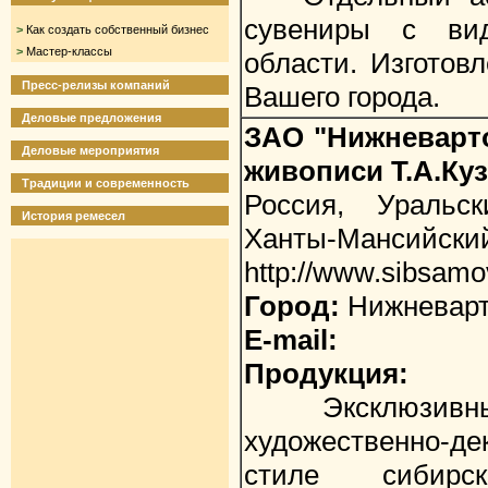
сувениры с вид
>
Как создать собственный бизнес
>
Мастер-классы
области. Изготов
Пресс-релизы компаний
Вашего города.
Деловые предложения
ЗАО "Нижневарт
Деловые мероприятия
живописи Т.А.Ку
Традиции и современность
Россия, Уральс
История ремесел
Ханты-Мансийский
http://www.sibsam
Город:
Нижневарт
E-mail:
Продукция:
Эксклюзивные
художественно-д
стиле сибирско