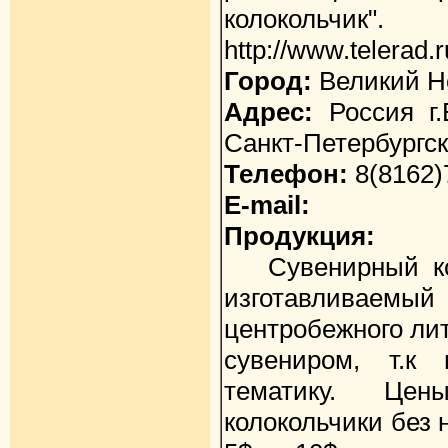
колокольчик".
http://www.telerad.r
Город:
Великий Н
Адрес:
Россия г.
Санкт-Петербургск
Телефон:
8(8162)
E-mail:
Продукция:
Сувенирный кол
изготавливаем
центробежного ли
сувениром, т.к
тематику. Це
колокольчики без н