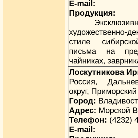
E-mail:
Продукция:
Эксклюзивные
художественно-д
стиле сибирско
письма на пред
чайниках, заврника
Лоскутникова Ир
Россия, Дальне
округ, Приморский
Город:
Владивост
Адрес:
Морской Во
Телефон:
(4232) 
E-mail: