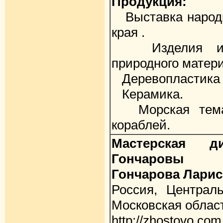
Продукция:
Выставка народн
края .
Изделия и с
природного матер
Деревопластика ,
Керамика.
Морская темати
кораблей.
Мастерская 
Гончаровы
Гончарова Лари
Россия, Централ
Московская облас
http://zhostovo.com