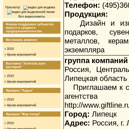
Телефон:
(495)36
Просмотр:
Продукция:
Все видеосюжеты
Дизайн и изгот
Формы поддержки субъектов
малого и среднего
подарков, суве
предпринимательства
металлов, кера
Фестиваль ремесел
экземпляра
>
2010
>
Архив мероприятий
группа компаний
Выставка "Золотые руки
мастеров"
Россия, Централ
>
2010
Липецкая область
>
Архив мероприятий
Приглашаем к со
Ярмарка "Ладья"
агентства
>
2010
http://www.giftline.r
>
Архив мероприятий
Город:
Липецк
Ярмарка "Жар-птица"
Адрес:
Россия, г. 
>
2010
>
Архив мероприятий