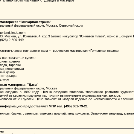
альная керамика наших студийцев и мастеров.
мастерская "Гончарная страна"
тральный федеральный округ, Москва, Северный округ
.
tterland.jimdo.com
3, Москва, ул. Юннатов, 4, кор.3 Бизнес инкубатор "Юннатов Плаза", офис и шоу-рум 
(926) 2-800-449
астер-классы гончарного дела – творческая мастерская «Гончарная страна»
нас заказать и купить:
шины, крынки
люда, тарелки
ки, пепельницы
ый декор
интерьера
другое
ная мастерская "Даки"
тральный федеральный округ, Москва
создана в 1992 году. Целью создания являлось творческое развитие художес
делий из керамики малыми партиями и выполнением индивидуальных заказов.
пазон от 20 рублей. Цена зависит от модели изделия ее исклюзивности и сложност
информацию предоставляет МПР тел. (495) 681-79-21
ениры, бизнес сувениры, упаковку под чай, мед, конфеты. Выполняем индивидуальны
сел