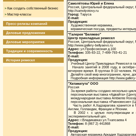
Самолётовы Юрий и Елена
Россия, Центральный федеральный округ, 
>
Как создать собственный бизнес
http://samolyotovy.ru
>
Мастер-классы
Город:
Таруса
E-mail:
Продукция:
Пресс-релизы компаний
Художественная керамика..
керамическая посуда, предметы интерьер
Деловые предложения
"Галерея "Беляево"
Центр прикладных ремесел
Россия, Центральный федеральный округ, 
Деловые мероприятия
http://www.gallery-bellyaevo.ru
Адрес:
ул.Профсоюзная д.100
Традиции и современность
Телефон:
335-83-22, 7-499-793-41-21
E-mail:
Продукция:
История ремесел
Учебный Центр Прикладных Ремесел в гале
Начало занятий в 2008 году, в октябре-н
вечернее время. В группах 8-10 человек. 
Делайте свой мир многограннее, ярче, до
Подробная информация http://www.gallery-
"Хатаматута" ООО
Россия
За время работы создано несколько цикло
персональная выставка «Адвайта» (Централ
международная выставка Ambiente Rossija 
персональная выставка «Равновесие» (Цент
Часть работ А.Хадзарагова хранится в Муз
Англии, Голландии, Франции и Японии.
В 2002 г. с целью популяризации и пр
экспериментальный цех.
Адрес:
г.Владикавказ ул.Тхапсаева 4
Телефон:
8 (867 2) 441868
E-mail:
Продукция:
Авторская керамика Аркадия Хадзарагов