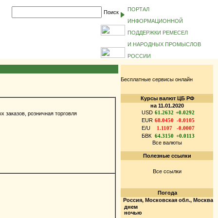
ПОРТАЛ
Поиск
ИНФОРМАЦИОННОЙ
ПОДДЕРЖКИ РЕМЕСЕЛ
И НАРОДНЫХ ПРОМЫСЛОВ
РОССИИ
Бесплатные сервисы онлайн
Курсы валют ЦБ РФ
на 11.01.2020
USD
61.2632
+0.0292
 заказов, розничная торговля
EUR
68.0450
-0.0105
E/U
1.1107
-0.0007
БВК
64.3150
+0.0113
Все валюты
Полезные ссылки
Все ссылки
Погода
Россия, Московская обл., Москва
днем
ночью