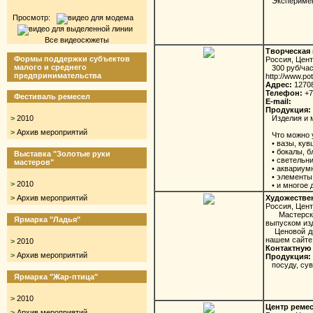
Эксперимент
Просмотр:
Все видеосюжеты
Творческая 
Формы поддержки субъектов
Россия, Цен
малого и среднего
300 руб/час
предпринимательства
http://www.po
Адрес:
12708
Телефон:
+7
Фестиваль ремесел
E-mail:
Продукция:
>
2010
Изделия и м
>
Архив мероприятий
Что можно у 
• вазы, кув
• бокалы, б
Выставка "Золотые руки
• светельни
мастеров"
• аквариумн
• элементы 
>
2010
• и многое 
>
Архив мероприятий
Художествен
Россия, Цен
Мастерская 
Ярмарка "Ладья"
выпуском из
Ценовой диа
нашем сайте
>
2010
Контактную 
>
Архив мероприятий
Продукция:
посуду, сув
Ярмарка "Жар-птица"
>
2010
Центр реме
>
Архив мероприятий