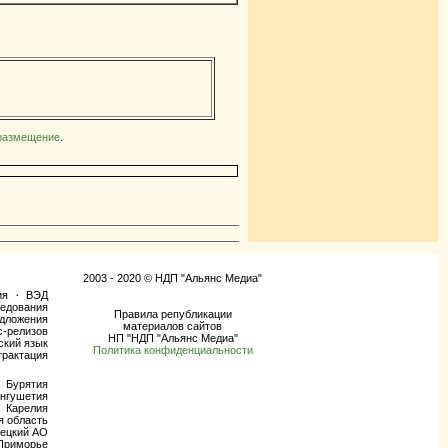
 размещение
.
2003 - 2020 © НДП "Альянс Медиа"
ия
ВЭД
·
едования
Правила републикации
дложения
материалов сайтов
с-релизов
НП "НДП "Альянс Медиа"
ский язык
Политика конфиденциальности
трактация
Бурятия
нгушетия
Карелия
я область
ецкий АО
Приморье