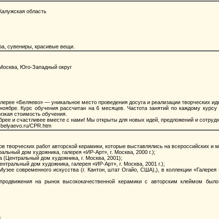
Калужская область
а, сувениры, красивые вещи.
Москва, Юго-Западный округ
рее «Беляево» — уникальное место проведения досуга и реализации творческих идей
оябре. Курс обучения рассчитан на 6 месяцев. Частота занятий по каждому курсу 
Низкая стоимость обучения.
брее и счастливее вместе с нами! Мы открыты для новых идей, предложений и сотруд
belyaevo.ru/CPR.htm
в творческих работ авторской керамики, которые выставлялись на всероссийских и 
ьный дом художника, галерея «ИР-Арт», г. Москва, 2000 г.);
(Центральный дом художника, г. Москва, 2001);
ральный дом художника, галерея «ИР-Арт», г. Москва, 2001 г.);
ее современного искусства (г. Кантон, штат Огайо, США),), в коллекции «Галерея Г
одвижения на рынок высококачественной керамики с авторским клеймом было 
а