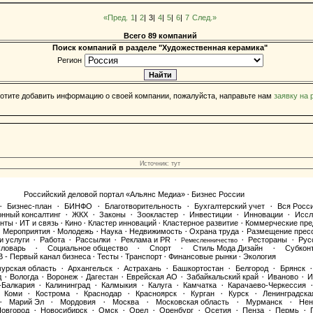
«Пред.
1
|
2
|
3|
4
|
5
|
6
|
7
След.»
Всего 89 компаний
Поиск компаний в разделе "Художественная керамика"
Регион
отите добавить информацию о своей компании, пожалуйста, направьте нам
заявку на
Источник: тут
Российский деловой портал «Альянс Медиа»
Бизнес России
·
Бизнес-план
БИНФО
Благотворительность
Бухгалтерский учет
Вся Росс
·
·
·
·
·
онный консалтинг
ЖКХ
Законы
Зоокластер
Инвестиции
Инновации
Иссл
·
·
·
·
·
·
енты
ИТ и связь
Кино
Кластер инноваций
Кластерное развитие
Коммерческие пре
·
·
·
·
·
Мероприятия
Молодежь
Наука
Недвижимость
Охрана труда
Размещение прес
·
·
·
·
·
·
и услуги
Работа
Рассылки
Реклама и PR
Рестораны
Рус
·
·
·
·
Ремесленничество
·
·
ловарь
Социальное общество
Спорт
Стиль Мода Дизайн
Субкон
·
·
·
·
В - Первый канал бизнеса
Тесты
Транспорт
Финансовые рынки
Экология
·
·
·
·
урская область
Архангельск
Астрахань
Башкортостан
Белгород
Брянск
·
·
·
·
·
·
д
Вологда
Воронеж
Дагестан
Еврейская АО
Забайкальский край
Иваново
И
·
·
·
·
·
·
·
-Балкария
Калининград
Калмыкия
Калуга
Камчатка
Карачаево-Черкессия
·
·
·
·
·
·
Коми
Кострома
Краснодар
Красноярск
Курган
Курск
Ленинградска
·
·
·
·
·
·
Марий Эл
Мордовия
Москва
Московская область
Мурманск
Нен
·
·
·
·
·
·
овгород
Новосибирск
Омск
Орел
Оренбург
Осетия
Пенза
Пермь
·
·
·
·
·
·
·
·