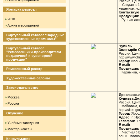
Россия, Цен
Создан в 19
керамике, ло
Ярмарка ремесел
Контактную 
Продукция:
>
2010
Ручная лепка
>
Архив мероприятий
Виртуальный каталог "Народные
художественные промыслы"
Чувиль
Виртуальный каталог
Золотарёв 
"Ремесленники-производители
Россия, Цен
подарочной и сувенирной
http://www.chu
продукции"
Город:
Иван
E-mail:
Продукция:
Ремесленный реестр
Керамика, ч
Художественные салоны
Законодательство
Ярославска
>
Москва
Куджева Дж
Россия, Цен
>
Россия
Майолика, ке
http://sites.g
Обучение
Город:
Ярос
Адрес:
г. Яр
Телефон:
+7
>
Учебные заведения
E-mail:
Продукция:
>
Мастер-классы
Частная Яро
вещи - полно
Консультации