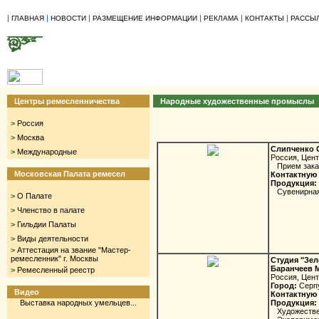
|
|
|
|
|
|
ГЛАВНАЯ
НОВОСТИ
РАЗМЕЩЕНИЕ ИНФОРМАЦИИ
РЕКЛАМА
КОНТАКТЫ
РАССЫ
Центры ремесленничества
Народные художественные промыслы
>
Россия
>
Москва
Слипченко 
>
Международные
Россия, Цен
Прием заказ
Московская Палата ремесел
Контактную 
Продукция:
Сувенирная 
>
О Палате
>
Членство в палате
>
Гильдии Палаты
>
Виды деятельности
>
Аттестация на звание "Мастер-
ремесленник" г. Москвы
Студия "Зел
Баранчеев 
>
Ремесленный реестр
Россия, Цен
Город:
Серп
Видео
Контактную 
Выставка народных умельцев...
Продукция:
Художествен