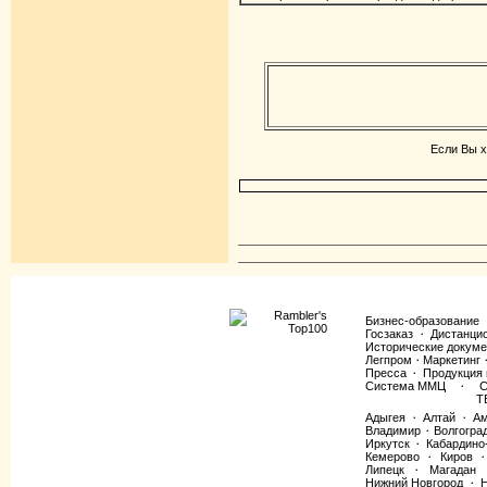
Если Вы х
Бизнес-образование
Госзаказ
Дистанци
·
Исторические докум
Легпром
Маркетинг
·
Пресса
Продукция 
·
Система ММЦ
С
·
Т
Адыгея
Алтай
Ам
·
·
Владимир
Волгогра
·
Иркутск
Кабардино
·
Кемерово
Киров
·
·
Липецк
Магадан
·
Нижний Новгород
Н
·