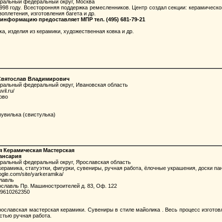
тральный федеральный округ, Москва
98 году. Всесторонняя поддержка ремесленников. Центр создал секции: керамическо
зоплетения, изготовления багета и др.
информацию предоставляет МПР тел. (495) 681-79-21
, изделия из керамики, художественная ковка и др.
Святослав Владимирович
тральный федеральный округ, Ивановская область
vil.ru/
ово
увилька (свистулька)
я Керамическая Мастерская
ансария
тральный федеральный округ, Ярославская область
рамика, статуэтки, фигурки, сувениры, ручная работа, ёлочные украшения, доски па
oogle.com/site/yarkeramika/
лавль
ославль Пр. Машиностроителей д. 83, Оф. 122
9610262350
славская мастерская керамики. Сувениры в стиле майолика . Весь процесс изготовл
стью ручная работа.