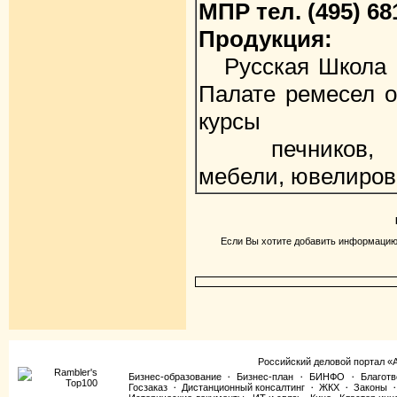
МПР тел. (495) 68
Продукция:
Русская Школа М
Палате ремесел о
курсы
печников, куз
мебели, ювелиров
Если Вы хотите добавить информацию 
Российский деловой портал «
Бизнес-образование
Бизнес-план
БИНФО
Благотв
·
·
·
Госзаказ
Дистанционный консалтинг
ЖКХ
Законы
·
·
·
·