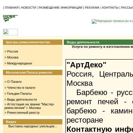
|
|
|
|
|
|
ГЛАВНАЯ
НОВОСТИ
РАЗМЕЩЕНИЕ ИНФОРМАЦИИ
РЕКЛАМА
КОНТАКТЫ
РАССЫ
Центры ремесленничества
Виды деятельности
Услуги по ремонту и изготовлению
>
Россия
>
Москва
"АртДеко"
>
Международные
Россия, Централ
Московская Палата ремесел
Москва
>
О Палате
>
Членство в палате
Барбекю - русски
>
Гильдии Палаты
ремонт печей - 
>
Виды деятельности
>
Аттестация на звание "Мастер-
ремесленник" г. Москвы
барбекю - ками
>
Ремесленный реестр
ресторане
Видео
Выставка народных умельцев...
Контактную инф