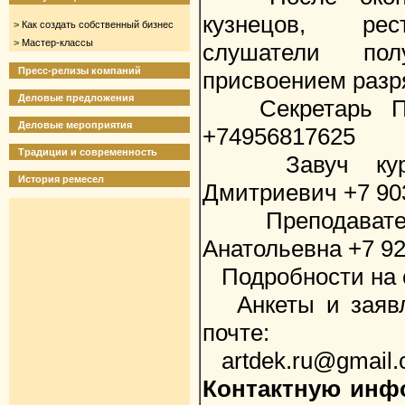
кузнецов, рес
>
Как создать собственный бизнес
>
Мастер-классы
слушатели по
Пресс-релизы компаний
присвоением разр
Деловые предложения
Секретарь Пал
Деловые мероприятия
+74956817625
Традиции и современность
Завуч курсо
История ремесел
Дмитриевич +7 903
Преподаватель
Анатольевна +7 92
Подробности на сай
Анкеты и заявл
почте:
artdek.ru@gmail
Контактную инф