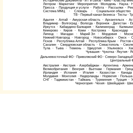
Исторические документы
ИТ и связь
Кино
Кластер инн
·
·
·
Легпром
Маркетинг
Мероприятия
Молодежь
Наука
·
·
·
·
·
Пресса
Продукция и услуги
Работа
Рассылки
Рек
·
·
·
·
Система ММЦ
Словарь
Социальное общество
·
·
ТВ - Первый канал бизнеса
Тесты
Тр
·
·
Адыгея
Алтай
Амурская область
Архангельск
Ас
·
·
·
·
Владимир
Волгоград
Вологда
Воронеж
Дагестан
Е
·
·
·
·
·
Иркутск
Кабардино-Балкария
Калининград
Калмыки
·
·
·
Кемерово
Киров
Коми
Кострома
Краснодар
·
·
·
·
·
Липецк
Магадан
Марий Эл
Мордовия
Моск
·
·
·
·
Нижний Новгород
Новгород
Новосибирск
Омск
·
·
·
·
Псков
Республика Алтай
Республика Крым
Ростов-
·
·
·
Сахалин
Свердловская область
Севастополь
Смоле
·
·
·
Тула
Тыва
Тюмень
Удмуртия
Ульяновск
Ха
·
·
·
·
·
Чувашия
Чукотка
Якутия
Я
·
·
·
Дальневосточный ФО
Приволжский ФО
Северо-Западны
·
·
Центральный 
Австралия
Австрия
Азербайджан
Аргентина
Армен
·
·
·
·
Великобритания
Венгрия
Вьетнам
Германия
Грец
·
·
·
·
Ирландия
Испания
Италия
Казахстан
Канада
·
·
·
·
Молдавия
Монголия
Нидерланды
Норвегия
Польша
·
·
·
·
СНГ
Таджикистан
Тайвань
Туркмения
Турция
У
·
·
·
·
·
Черногория
Чехия
Швейцария
Шве
·
·
·