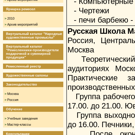
- Компьютерные 
- Чертежи
Ярмарка ремесел
- печи барбекю -
>
2010
>
Архив мероприятий
Русская Школа М
Виртуальный каталог "Народные
художественные промыслы"
Россия, Централ
Виртуальный каталог
Москва
"Ремесленники-производители
подарочной и сувенирной
Теоретический 
продукции"
аудиториях Моск
Ремесленный реестр
Практические з
Художественные салоны
Законодательство
производственных
>
Москва
Группа рабочего дня
>
Россия
17.00. до 21.00. 
Обучение
Группа выходного 
>
Учебные заведения
до 16.00. Печники,
>
Мастер-классы
После окончан
Консультации