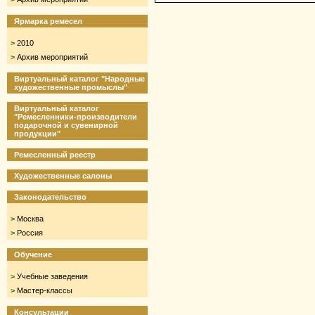
Ярмарка ремесел
>
2010
>
Архив мероприятий
Виртуальный каталог "Народные
художественные промыслы"
Виртуальный каталог
"Ремесленники-производители
подарочной и сувенирной
продукции"
Ремесленный реестр
Художественные салоны
Законодательство
>
Москва
>
Россия
Обучение
>
Учебные заведения
>
Мастер-классы
Консультации