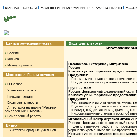
|
|
|
|
|
|
ГЛАВНАЯ
НОВОСТИ
РАЗМЕЩЕНИЕ ИНФОРМАЦИИ
РЕКЛАМА
КОНТАКТЫ
РАССЫ
Центры ремесленничества
Виды деятельности
Изготовление быт
>
Россия
>
Москва
Павлюкова Екатерина Дмитриевна
>
Международные
Россия
Контактную информацию предоставляет М
Московская Палата ремесел
Продукция:
Предметы интерьера в древнерусском стил
Продукция для корпоративных клиентов, 
>
О Палате
Группа ЛААН
>
Членство в палате
Россия, Центральный федеральный округ,
Контактную информацию предоставляет М
>
Гильдии Палаты
Продукция:
>
Виды деятельности
Реставрация и изготовление латунных та
Изделия из натуральной и иск. кожи: папк
>
Аттестация на звание "Мастер-
Шильды, бейджи, дипломы, грамоты, серти
ремесленник" г. Москвы
Информационные стенды и доски объявлен
>
Ремесленный реестр
Иконописный центр «Русская икона 21 
Россия, Центральный федеральный округ,
Видео
Центр выполняет работы по проектирован
Выставка народных умельцев...
убранства храма, выполнение проектов мо
Контактную информацию предоставляет М