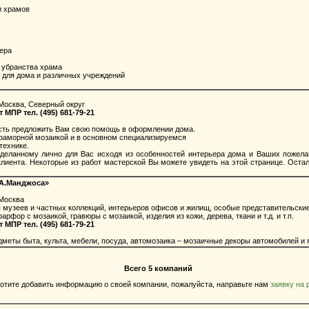
и храмов
ера
 убранства храма
для дома и различных учреждений
Москва, Северный округ
ПР тел. (495) 681-79-21
сть предложить Вам свою помощь в оформлении дома.
аморной мозаикой и в основном специализируемся
технике.
еланному лично для Вас исходя из особенностей интерьера дома и Ваших пожелан
клиента. Некоторые из работ мастерской Вы можете увидеть на этой странице. Ост
 А.Манджоса»
 Москва
узеев и частных коллекций, интерьеров офисов и жилищ, особые представительские
фор с мозаикой, гравюры с мозаикой, изделия из кожи, дерева, ткани и т.д. и т.п.
ПР тел. (495) 681-79-21
еты быта, культа, мебели, посуда, автомозаика – мозаичные декоры автомобилей и я
Всего 5 компаний
отите добавить информацию о своей компании, пожалуйста, направьте нам
заявку на