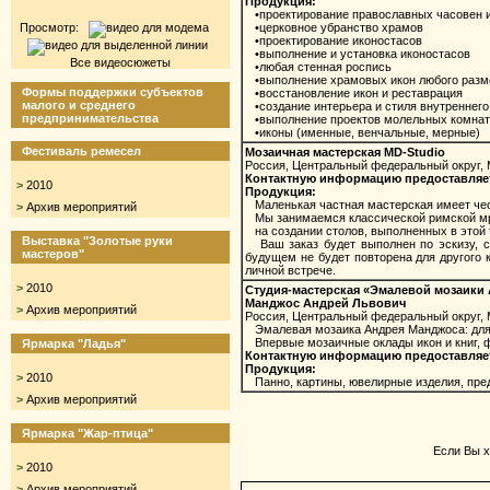
Продукция:
•проектирование православных часовен 
Просмотр:
•церковное убранство храмов
•проектирование иконостасов
•выполнение и установка иконостасов
Все видеосюжеты
•любая стенная роспись
•выполнение храмовых икон любого разм
Формы поддержки субъектов
•восстановление икон и реставрация
малого и среднего
•создание интерьера и стиля внутреннего
предпринимательства
•выполнение проектов молельных комнат 
•иконы (именные, венчальные, мерные)
Фестиваль ремесел
Мозаичная мастерская MD-Studio
Россия, Центральный федеральный округ, 
Контактную информацию предоставляет М
>
2010
Продукция:
Маленькая частная мастерская имеет че
>
Архив мероприятий
Мы занимаемся классической римской мр
на создании столов, выполненных в этой 
Выставка "Золотые руки
Ваш заказ будет выполнен по эскизу, сд
мастеров"
будущем не будет повторена для другого 
личной встрече.
>
2010
Студия-мастерская «Эмалевой мозаики
Манджос Андрей Львович
>
Архив мероприятий
Россия, Центральный федеральный округ,
Эмалевая мозаика Андрея Манджоса: для м
Впервые мозаичные оклады икон и книг, фар
Ярмарка "Ладья"
Контактную информацию предоставляет М
Продукция:
>
2010
Панно, картины, ювелирные изделия, предм
>
Архив мероприятий
Ярмарка "Жар-птица"
Если Вы х
>
2010
>
Архив мероприятий