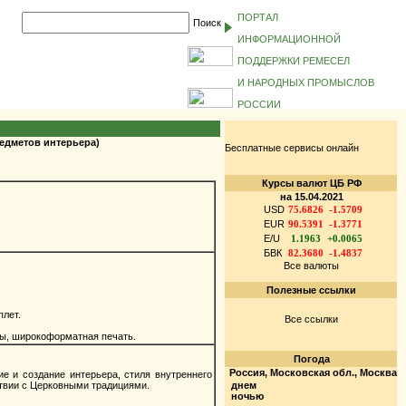
ПОРТАЛ
Поиск
ИНФОРМАЦИОННОЙ
ПОДДЕРЖКИ РЕМЕСЕЛ
И НАРОДНЫХ ПРОМЫСЛОВ
РОССИИ
едметов интерьера)
Бесплатные сервисы онлайн
Курсы валют ЦБ РФ
на 15.04.2021
USD
75.6826
-1.5709
EUR
90.5391
-1.3771
E/U
1.1963
+0.0065
БВК
82.3680
-1.4837
Все валюты
Полезные ссылки
плет.
Все ссылки
ы, широкоформатная печать.
Погода
Россия, Московская обл., Москва
 и создание интерьера, стиля внутреннего
твии с Церковными традициями.
днем
ночью