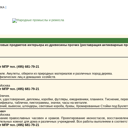
|
ЛКА
овых предметов интерьера из древесины прочих (реставрация антикварных пр
ПР тел. (495) 681-79-21
е. Амулеты, обереги из природных материалов и различных пород дерева.
физических лиц и домашних хозяйств.
 Москва
ПР тел. (495) 681-79-21
бличек.
и, удостоверения, дипломы, коробки, футляры, ежедневники, планинги. Тиснение, пере
фикаты, таблички, пиктограммы, значки, часы на металле.
ий, вывески, штендеры, световые короба, буквы, Хромированные Стойки под Буклет
век»
 Москва
ию православных часовен и храмов. Проектирование иконостасов, восстановление
лельных комнат для дома и различных учреждений. Все работы выполняем в соответс
ПР тел. (495) 681-79-21