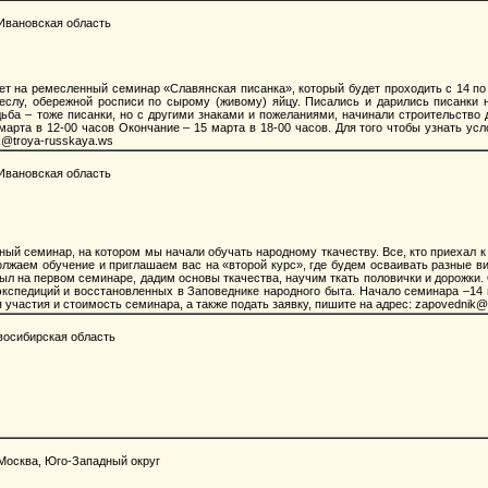
Ивановская область
т на ремесленный семинар «Славянская писанка», который будет проходить с 14 по
слу, обережной росписи по сырому (живому) яйцу. Писались и дарились писанки 
дьба – тоже писанки, но с другими знаками и пожеланиями, начинали строительство 
арта в 12-00 часов Окончание – 15 марта в 18-00 часов. Для того чтобы узнать усл
k@troya-russkaya.ws
Ивановская область
й семинар, на котором мы начали обучать народному ткачеству. Все, кто приехал к 
лжаем обучение и приглашаем вас на «второй курс», где будем осваивать разные ви
 был на первом семинаре, дадим основы ткачества, научим ткать половички и дорожки
экспедиций и восстановленных в Заповеднике народного быта. Начало семинара –14 
я участия и стоимость семинара, а также подать заявку, пишите на адрес:
zapovednik@
восибирская область
Москва, Юго-Западный округ