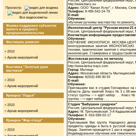
Россия, Центральный федеральный округ, 
http://www.bacs.su
Просмотр:
Адрес:
ООО "Канал Услуг", г. Москва, Селе
Телефон:
8-495-542-24-79
E-mail:
Все видеосюжеты
Обучение:
обучение ручному мастерству по ремонту, 
Формы поддержки субъектов
Иконописный центр "Русская икона-21 в
малого и среднего
Россия, Центральный федеральный округ, 
предпринимательства
Контактную информацию предоставляет М
Обучение:
Фестиваль ремесел
ОБУЧЕНИЕ ИКОНОПИСИ. МОСКВА-ЦЕНТР. 
многоуровневые занятия ИКОНОПИСЬЮ. Ун
техники, практические занятия с опытными
>
2010
иконописцев. Стажировка и трудоустройство.
>
Архив мероприятий
Жостовская роспись по металлу
Россия, Центральный федеральный округ, 
http://www.larisa-trays.com
Выставка "Золотые руки
Город:
Мытищи
мастеров"
Адрес:
Московская область Мытищинский 
Телефон:
8(916) 690 90 93
>
2010
E-mail:
Обучение:
>
Архив мероприятий
Приглашаем вас в студию Гончаровых на 
области. Даты занятий: Класс № 3 с 08 июня
статус группы ---> идёт набор . . . Класс №
Ярмарка "Ладья"
группы ---> идет набор . . .
Студия "Бабушкин сундучок"
>
2010
Россия, Центральный федеральный округ, 
>
Архив мероприятий
Адрес:
М. Третьяковская. 3-й Кадашевский п
Телефон:
8 -916-589-03-17
Обучение:
Ярмарка "Жар-птица"
Приглашаем Вас группу Народного декора
предметы одежды и быта в русской народно
>
2010
бердо. Занятия проводятся 1 раз в неделю 
Индивидуальное обучение или тематическое
>
Архив мероприятий