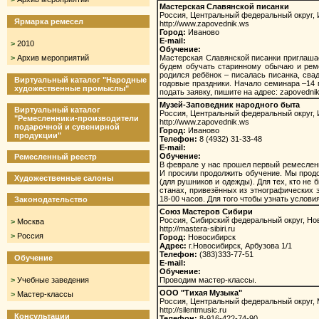
Мастерская Славянской писанки
Россия, Центральный федеральный округ, 
Ярмарка ремесел
http://www.zapovednik.ws
Город:
Иваново
E-mail:
>
2010
Обучение:
>
Архив мероприятий
Мастерская Славянской писанки приглашае
будем обучать старинному обычаю и реме
родился ребёнок – писалась писанка, сва
Виртуальный каталог "Народные
годовые праздники. Начало семинара –14 м
художественные промыслы"
подать заявку, пишите на адрес:
zapovedni
Музей-Заповедник народного быта
Виртуальный каталог
Россия, Центральный федеральный округ, 
"Ремесленники-производители
http://www.zapovednik.ws
подарочной и сувенирной
Город:
Иваново
продукции"
Телефон:
8 (4932) 31-33-48
E-mail:
Обучение:
Ремесленный реестр
В феврале у нас прошел первый ремесленны
И просили продолжить обучение. Мы продо
Художественные салоны
(для рушников и одежды). Для тех, кто не
станах, привезённых из этнографических 
18-00 часов. Для того чтобы узнать услови
Законодательство
Союз Мастеров Сибири
Россия, Сибирский федеральный округ, Но
>
Москва
http://mastera-sibiri.ru
>
Россия
Город:
Новосибирск
Адрес:
г.Новосибирск, Арбузова 1/1
Телефон:
(383)333-77-51
Обучение
E-mail:
Обучение:
>
Учебные заведения
Проводим мастер-классы.
ООО "Тихая Музыка"
>
Мастер-классы
Россия, Центральный федеральный округ, 
http://silentmusic.ru
Консультации
Телефон:
8-916-422-74-90