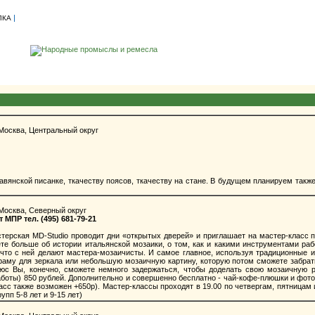
|
ЛКА
Москва, Центральный округ
авянской писанке, ткачеству поясов, ткачеству на стане. В будущем планируем такж
Москва, Северный округ
ПР тел. (495) 681-79-21
мастерская MD-Studio проводит дни «открытых дверей» и приглашает на мастер-
 больше об истории итальянской мозаики, о том, как и какими инструментами рабо
и что с ней делают мастера-мозаичисты. И самое главное, используя традиционные
раму для зеркала или небольшую мозаичную картину, которую потом сможете забрат
люс Вы, конечно, сможете немного задержаться, чтобы доделать свою мозаичную р
боты) 850 рублей. Дополнительно и совершенно бесплатно - чай-кофе-плюшки и фото
асс также возможен +650р). Мастер-классы проходят в 19.00 по четвергам, пятницам
пп 5-8 лет и 9-15 лет)