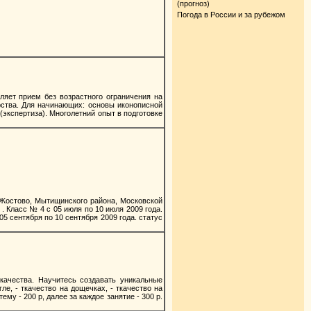
(прогноз)
Погода в России и за рубежом
прием без возрастного ограничения на
ства. Для начинающих: основы иконописной
(экспертиза). Многолетний опыт в подготовке
 Жостово, Мытищинского района, Московской
. . Класс № 4 с 05 июля по 10 июля 2009 года.
с 05 сентября по 10 сентября 2009 года. статус
качества. Научитесь создавать уникальные
ле, - ткачество на дощечках, - ткачество на
му - 200 р, далее за каждое занятие - 300 р.