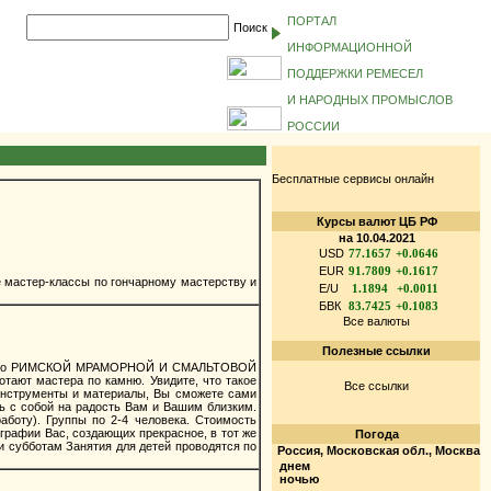
ПОРТАЛ
Поиск
ИНФОРМАЦИОННОЙ
ПОДДЕРЖКИ РЕМЕСЕЛ
И НАРОДНЫХ ПРОМЫСЛОВ
РОССИИ
Бесплатные сервисы онлайн
Курсы валют ЦБ РФ
на 10.04.2021
USD
77.1657
+0.0646
EUR
91.7809
+0.1617
е мастер-классы по гончарному мастерству и
E/U
1.1894
+0.0011
БВК
83.7425
+0.1083
Все валюты
Полезные ссылки
класс по РИМСКОЙ МРАМОРНОЙ И СМАЛЬТОВОЙ
тают мастера по камню. Увидите, что такое
Все ссылки
 инструменты и материалы, Вы сможете сами
ь с собой на радость Вам и Вашим близким.
аботу). Группы по 2-4 человека. Стоимость
графии Вас, создающих прекрасное, в тот же
Погода
 и субботам Занятия для детей проводятся по
Россия, Московская обл., Москва
днем
ночью