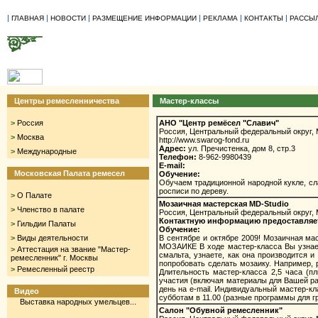
|
|
|
|
|
|
ГЛАВНАЯ
НОВОСТИ
РАЗМЕЩЕНИЕ ИНФОРМАЦИИ
РЕКЛАМА
КОНТАКТЫ
РАССЫ
Центры ремесленничества
Мастер-классы
>
Россия
АНО "Центр ремёсел "Славич"
Россия, Центральный федеральный округ, 
>
Москва
http://www.swarog-fond.ru
Адрес:
ул. Пречистенка, дом 8, стр.3
>
Международные
Телефон:
8-962-9980439
E-mail:
Московская Палата ремесел
Обучение:
Обучаем традиционной народной кукле, сл
росписи по дереву.
>
О Палате
Мозаичная мастерская MD-Studio
>
Членство в палате
Россия, Центральный федеральный округ, 
Контактную информацию предоставляет М
>
Гильдии Палаты
Обучение:
>
Виды деятельности
В сентябре и октябре 2009! Мозаичная 
МОЗАИКЕ В ходе мастер-класса Вы узнаете
>
Аттестация на звание "Мастер-
смальта, узнаете, как она производится 
ремесленник" г. Москвы
попробовать сделать мозаику. Например, 
>
Ремесленный реестр
Длительность мастер-класса 2,5 часа (п
участия (включая материалы для Вашей ра
день на e-mail. Индивидуальный мастер-кл
Видео
субботам в 11.00 (разные программы для гру
Выставка народных умельцев...
Салон "Обувной ремесленник"