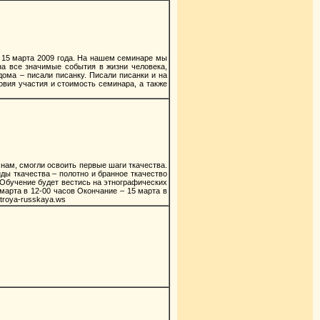
 15 марта 2009 года. На нашем семинаре мы
на все значимые события в жизни человека,
дома – писали писанку. Писали писанки и на
овия участия и стоимость семинара, а также
нам, смогли освоить первые шаги ткачества.
ды ткачества – полотно и бранное ткачество
. Обучение будет вестись на этнографических
марта в 12-00 часов Окончание – 15 марта в
troya-russkaya.ws