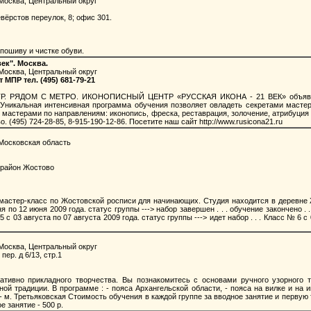
Москва, Центральный округ
вёрстов переулок, 8; офис 301.
пошиву и чистке обуви.
ек". Москва.
Москва, Центральный округ
ПР тел. (495) 681-79-21
РЯДОМ С МЕТРО. ИКОНОПИСНЫЙ ЦЕНТР «РУССКАЯ ИКОНА - 21 ВЕК» объявляет 
икальная интенсивная программа обучения позволяет овладеть секретами мастер
 мастерами по направлениям: иконопись, фреска, реставрация, золочение, атрибуция 
 (495) 724-28-85, 8-915-190-12-86. Посетите наш сайт http://www.rusicona21.ru
Московская область
район Жостово
мастер-класс по Жостовской росписи для начинающих. Студия находится в деревне
 по 12 июня 2009 года. статус группы ---> набор завершен . . . обучение закончено . 
 5 с 03 августа по 07 августа 2009 года. статус группы ---> идет набор . . . Класс № 6 
Москва, Центральный округ
ер. д 6/13, стр.1
тивно прикладного творчества. Вы познакомитесь с основами ручного узорного т
й традиции. В программе : - пояса Архангельской области, - пояса на вилке и на иг
- м. Третьяковская Стоимость обучения в каждой группе за вводное занятие и первую те
 занятие - 500 р.