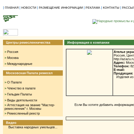
|
|
|
|
|
|
ГЛАВНАЯ
НОВОСТИ
РАЗМЕЩЕНИЕ ИНФОРМАЦИИ
РЕКЛАМА
КОНТАКТЫ
РАССЫ
Центры ремесленничества
Информация о компании
>
Россия
Ателье укр
Россия, Цен
>
Москва
http://azazu.r
Адрес:
Москв
>
Международные
Телефон:
8(
E-mail:
Московская Палата ремесел
Продукция:
Изделия из 
>
О Палате
>
Членство в палате
>
Гильдии Палаты
>
Виды деятельности
Если Вы хотите добавить информацию 
>
Аттестация на звание "Мастер-
ремесленник" г. Москвы
>
Ремесленный реестр
Видео
Выставка народных умельцев...