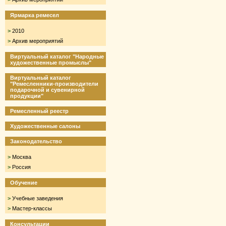
Ярмарка ремесел
>
2010
>
Архив мероприятий
Виртуальный каталог "Народные
художественные промыслы"
Виртуальный каталог
"Ремесленники-производители
подарочной и сувенирной
продукции"
Ремесленный реестр
Художественные салоны
Законодательство
>
Москва
>
Россия
Обучение
>
Учебные заведения
>
Мастер-классы
Консультации