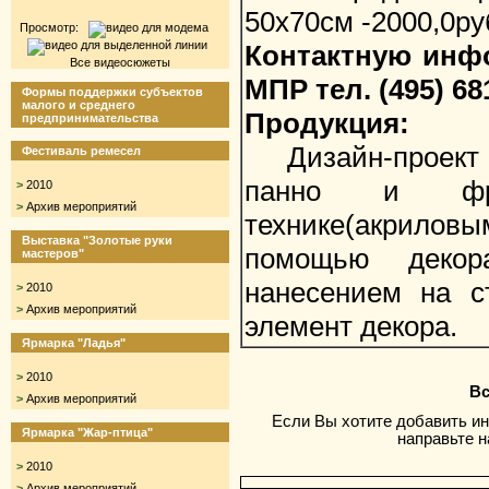
50х70см -2000,0ру
Просмотр:
Контактную инф
Все видеосюжеты
МПР тел. (495) 68
Формы поддержки субъектов
малого и среднего
Продукция:
предпринимательства
Дизайн-проект и
Фестиваль ремесел
панно и фр
>
2010
>
Архив мероприятий
технике(акрил
Выставка "Золотые руки
помощью декора
мастеров"
нанесением на с
>
2010
>
Архив мероприятий
элемент декора.
Ярмарка "Ладья"
>
2010
Вс
>
Архив мероприятий
Если Вы хотите добавить и
Ярмарка "Жар-птица"
направьте 
>
2010
>
Архив мероприятий