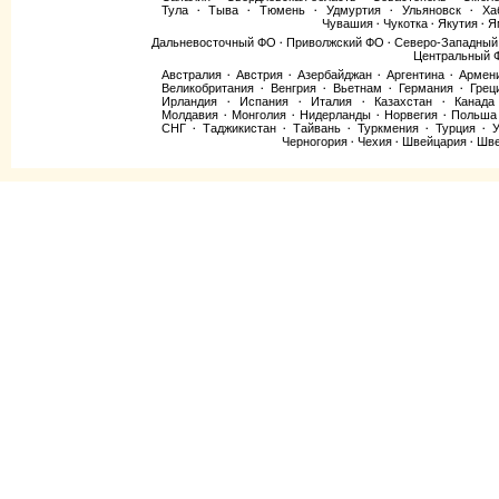
Тула
Тыва
Тюмень
Удмуртия
Ульяновск
Ха
·
·
·
·
·
Чувашия
Чукотка
Якутия
Я
·
·
·
Дальневосточный ФО
Приволжский ФО
Северо-Западны
·
·
Центральный 
Австралия
Австрия
Азербайджан
Аргентина
Армен
·
·
·
·
Великобритания
Венгрия
Вьетнам
Германия
Грец
·
·
·
·
Ирландия
Испания
Италия
Казахстан
Канада
·
·
·
·
Молдавия
Монголия
Нидерланды
Норвегия
Польша
·
·
·
·
СНГ
Таджикистан
Тайвань
Туркмения
Турция
У
·
·
·
·
·
Черногория
Чехия
Швейцария
Шве
·
·
·