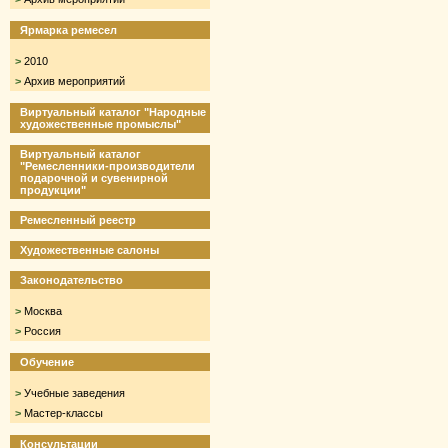
Ярмарка ремесел
>
2010
>
Архив мероприятий
Виртуальный каталог "Народные
художественные промыслы"
Виртуальный каталог
"Ремесленники-производители
подарочной и сувенирной
продукции"
Ремесленный реестр
Художественные салоны
Законодательство
>
Москва
>
Россия
Обучение
>
Учебные заведения
>
Мастер-классы
Консультации