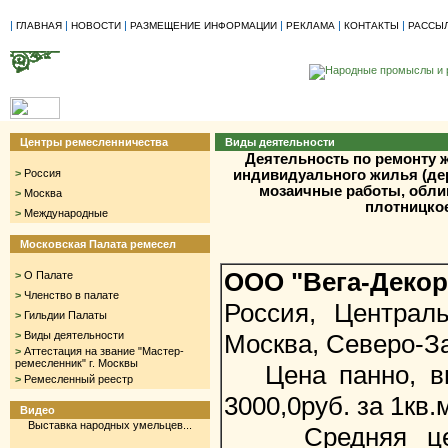
|
|
|
|
|
|
ГЛАВНАЯ
НОВОСТИ
РАЗМЕЩЕНИЕ ИНФОРМАЦИИ
РЕКЛАМА
КОНТАКТЫ
РАССЫ
Центры ремесленничества
Виды деятельности
Деятельность по ремонту ж
>
Россия
индивидуального жилья (де
мозаичные работы, обли
>
Москва
плотницкое
>
Международные
Московская Палата ремесел
ООО "Вега-Декор
>
О Палате
>
Членство в палате
Россия, Централ
>
Гильдии Палаты
>
Виды деятельности
Москва, Северо-З
>
Аттестация на звание "Мастер-
ремесленник" г. Москвы
Цена панно, вып
>
Ремесленный реестр
3000,0руб. за 1кв.
Видео
Выставка народных умельцев...
Средняя цена 