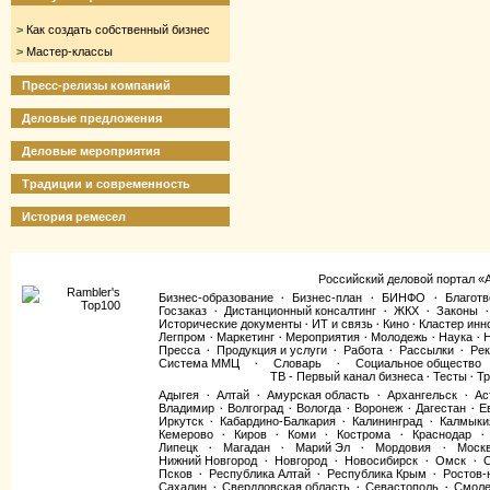
>
Как создать собственный бизнес
>
Мастер-классы
Пресс-релизы компаний
Деловые предложения
Деловые мероприятия
Традиции и современность
История ремесел
Российский деловой портал «
Бизнес-образование
Бизнес-план
БИНФО
Благотв
·
·
·
Госзаказ
Дистанционный консалтинг
ЖКХ
Законы
·
·
·
·
Исторические документы
ИТ и связь
Кино
Кластер инн
·
·
·
Легпром
Маркетинг
Мероприятия
Молодежь
Наука
·
·
·
·
·
Пресса
Продукция и услуги
Работа
Рассылки
Рек
·
·
·
·
Система ММЦ
Словарь
Социальное общество
·
·
ТВ - Первый канал бизнеса
Тесты
Тр
·
·
Адыгея
Алтай
Амурская область
Архангельск
Ас
·
·
·
·
Владимир
Волгоград
Вологда
Воронеж
Дагестан
Е
·
·
·
·
·
Иркутск
Кабардино-Балкария
Калининград
Калмыки
·
·
·
Кемерово
Киров
Коми
Кострома
Краснодар
·
·
·
·
·
Липецк
Магадан
Марий Эл
Мордовия
Моск
·
·
·
·
Нижний Новгород
Новгород
Новосибирск
Омск
·
·
·
·
Псков
Республика Алтай
Республика Крым
Ростов-
·
·
·
Сахалин
Свердловская область
Севастополь
Смоле
·
·
·