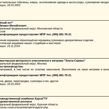
 напольные гобелены, ковры, эксклюзивная одежда и аксессуары, сувенирная проду
ции: 18.03.2003
ёный кот"
Михаил Михайлович
тральный федеральный округ, Московская область
ухов
информацию предоставляет МПР тел. (495) 681-79-21
ная керамика.чёрнолощёная керамика,сувенирно-декоративные изделия.
альная керамика наших студийцев и мастеров.
ции: 19.11.2010
мастерская авторского классического витража "Элита-Сервис"
тральный федеральный округ, Москва
ра производства:
тражей, в том числе по эскизам заказчиков. Выполняем на заказ витражи и окна,
информацию предоставляет МПР тел. (495) 681-79-21
а, двери, перегородки, сувениры и мн. другое
ции: 18.03.2003
изводственный комбинат КурскГТУ
удожественной росписи
ральный федеральный округ, Курская область
rskstu.ru/structura/ninp/upk/magazin.php