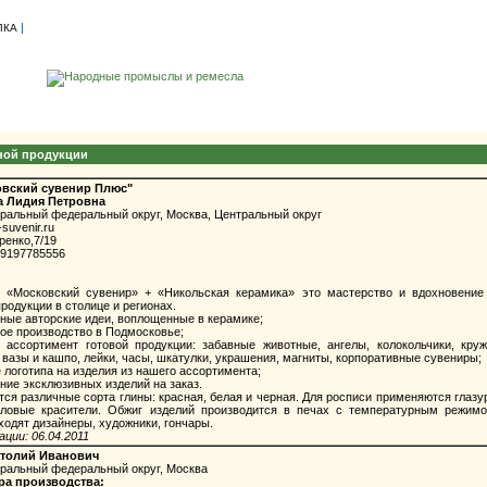
|
ЛКА
ной продукции
вский сувенир Плюс"
 Лидия Петровна
тральный федеральный округ, Москва, Центральный округ
-suvenir.ru
енко,7/19
9197785556
Московский сувенир» + «Никольская керамика» это мастерство и вдохновение 
родукции в столице и регионах.
ые авторские идеи, воплощенные в керамике;
е производство в Подмосковье;
сортимент готовой продукции: забавные животные, ангелы, колокольчики, кружк
 вазы и кашпо, лейки, часы, шкатулки, украшения, магниты, корпоративные сувениры;
логотипа на изделия из нашего ассортимента;
ие эксклюзивных изделий на заказ.
 различные сорта глины: красная, белая и черная. Для росписи применяются глазур
иловые красители. Обжиг изделий производится в печах с температурным режимо
ходят дизайнеры, художники, гончары.
ции: 06.04.2011
толий Иванович
тральный федеральный округ, Москва
ра производства: