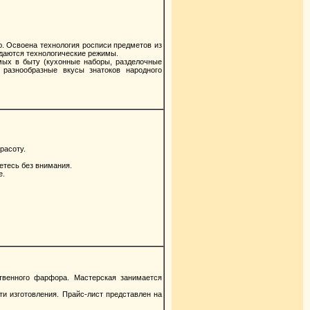
. Освоена технология росписи предметов из
юдаются технологические режимы.
ых в быту (кухонные наборы, разделочные
 разнообразные вкусы знатоков народного
расоту.
етесь без внимания.
е.
твенного фарфора. Мастерская занимается
и изготовления. Прайс-лист представлен на