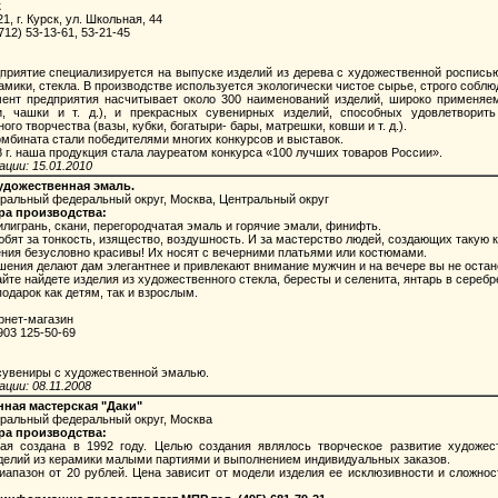
к
1, г. Курск, ул. Школьная, 44
712) 53-13-61, 53-21-45
иятие специализируется на выпуске изделий из дерева с художественной росписью
амики, стекла. В производстве используется экологически чистое сырье, строго собл
 предприятия насчитывает около 300 наименований изделий, широко применяем
и, чашки и т. д.), и прекрасных сувенирных изделий, способных удовлетворить
ого творчества (вазы, кубки, богатыри- бары, матрешки, ковши и т. д.).
бината стали победителями многих конкурсов и выставок.
г. наша продукция стала лауреатом конкурса «100 лучших товаров России».
ции: 15.01.2010
удожественная эмаль.
тральный федеральный округ, Москва, Центральный округ
ра производства:
игрань, скани, перегородчатая эмаль и горячие эмали, финифть.
т за тонкость, изящество, воздушность. И за мастерство людей, создающих такую к
ия безусловно красивы! Их носят с вечерними платьями или костюмами.
ения делают дам элегантнее и привлекают внимание мужчин и на вечере вы не остан
те найдете изделия из художественного стекла, бересты и селенита, янтарь в серебр
дарок как детям, так и взрослым.
нет-магазин
903 125-50-69
увениры с художественной эмалью.
ции: 08.11.2008
ная мастерская "Даки"
тральный федеральный округ, Москва
ра производства:
создана в 1992 году. Целью создания являлось творческое развитие художес
делий из керамики малыми партиями и выполнением индивидуальных заказов.
пазон от 20 рублей. Цена зависит от модели изделия ее исклюзивности и сложност