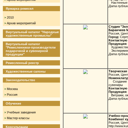
Настенные и
Дата публика
Ярмарка ремесел
>
2010
>
Архив мероприятий
Студия "Зел
Баранчеев 
Виртуальный каталог "Народные
Россия, Цен
художественные промыслы"
Город:
Серп
Контактную 
Продукция:
Виртуальный каталог
Художествен
"Ремесленники-производители
Эксперимент
подарочной и сувенирной
Дата публика
продукции"
Ремесленный реестр
Творческая 
Художественные салоны
Россия, Цен
Номенклату
Законодательство
Создание ви
сувениры
Контактную 
>
Москва
Продукция:
>
Россия
Витражи, окн
Дата публика
Обучение
>
Учебные заведения
Учебно-про
>
Мастер-классы
Комбинат х
Россия, Цент
http://www.ku
Консультации