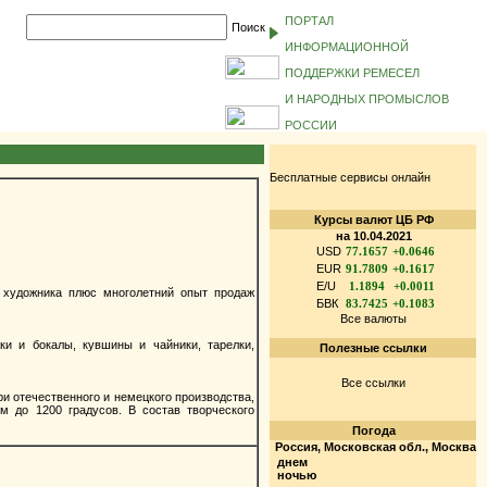
ПОРТАЛ
Поиск
ИНФОРМАЦИОННОЙ
ПОДДЕРЖКИ РЕМЕСЕЛ
И НАРОДНЫХ ПРОМЫСЛОВ
РОССИИ
Бесплатные сервисы онлайн
Курсы валют ЦБ РФ
на 10.04.2021
USD
77.1657
+0.0646
EUR
91.7809
+0.1617
E/U
1.1894
+0.0011
художника плюс многолетний опыт продаж
БВК
83.7425
+0.1083
Все валюты
и и бокалы, кувшины и чайники, тарелки,
Полезные ссылки
Все ссылки
и отечественного и немецкого производства,
м до 1200 градусов. В состав творческого
Погода
Россия, Московская обл., Москва
днем
ночью