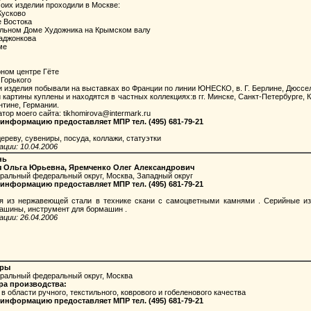
их изделии проходили в Москве:
Кусково
е Востока
льном Доме Художника на Крымском валу
аджонкова
ме
ном центре Гёте
 Горького
изделия побывали на выставках во Франции по линии ЮНЕСКО, в. Г. Берлине, Дюссел
артины куплены и находятся в частных коллекциях:в гг. Минске, Санкт-Петербурге, К
нтине, Германии.
ор моего сайта:
tikhomirova@intermark.ru
информацию предоставляет МПР тел. (495) 681-79-21
реву, сувениры, посуда, коллажи, статуэтки
ции: 10.04.2006
нь
я Ольга Юрьевна, Яремченко Олег Александрович
тральный федеральный округ, Москва, Западный округ
информацию предоставляет МПР тел. (495) 681-79-21
з нержавеющей стали в технике скани с самоцветными камнями . Серийные изд
машины, инструмент для бормашин .
ции: 26.04.2006
вры
тральный федеральный округ, Москва
ра производства:
 области ручного, текстильного, коврового и гобеленового качества
информацию предоставляет МПР тел. (495) 681-79-21