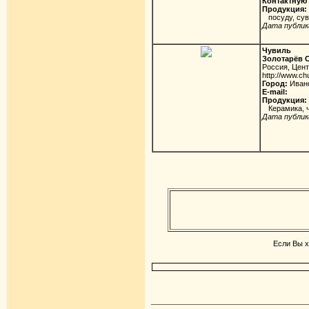
Контактную 
Продукция:
посуду, сув
Дата публика
Чувиль
Золотарёв 
Россия, Цен
http://www.chu
Город:
Иван
E-mail:
Продукция:
Керамика, ч
Дата публика
Если Вы х