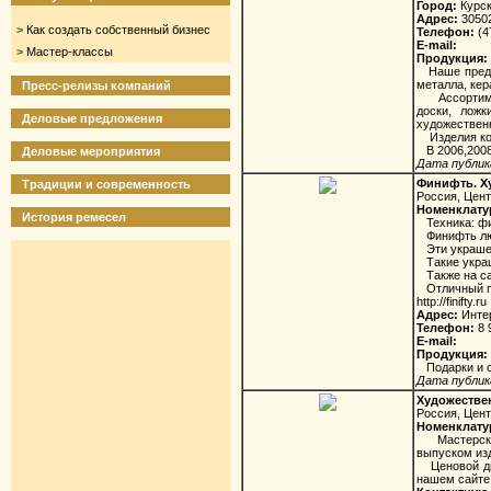
Город:
Курс
Адрес:
30502
>
Как создать собственный бизнес
Телефон:
(4
E-mail:
>
Мастер-классы
Продукция:
Наше предпр
металла, кер
Пресс-релизы компаний
Ассортимент
доски, ложк
Деловые предложения
художественн
Изделия ком
В 2006,2008 
Деловые мероприятия
Дата публика
Финифть. Х
Традиции и современность
Россия, Цен
Номенклату
История ремесел
Техника: фил
Финифть любя
Эти украшен
Такие украш
Также на сай
Отличный по
http://finifty.ru
Адрес:
Интер
Телефон:
8 
E-mail:
Продукция:
Подарки и с
Дата публика
Художествен
Россия, Цен
Номенклату
Мастерская 
выпуском из
Ценовой диа
нашем сайте