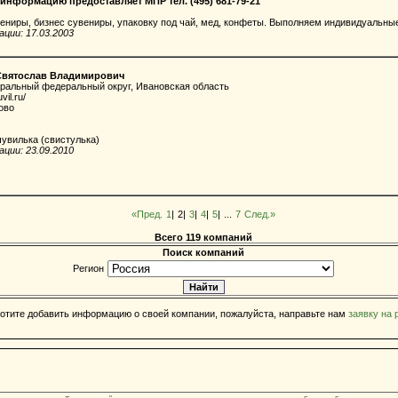
информацию предоставляет МПР тел. (495) 681-79-21
ениры, бизнес сувениры, упаковку под чай, мед, конфеты. Выполняем индивидуальны
ции: 17.03.2003
Святослав Владимирович
тральный федеральный округ, Ивановская область
vil.ru/
ово
увилька (свистулька)
ции: 23.09.2010
«Пред.
1
|
2|
3
|
4
|
5
|
...
7
След.»
Всего 119 компаний
Поиск компаний
Регион
отите добавить информацию о своей компании, пожалуйста, направьте нам
заявку на