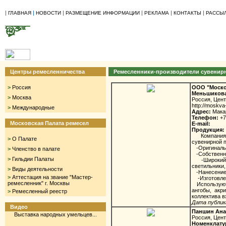
|
|
|
|
|
|
ГЛАВНАЯ
НОВОСТИ
РАЗМЕЩЕНИЕ ИНФОРМАЦИИ
РЕКЛАМА
КОНТАКТЫ
РАССЫ
Центры ремесленничества
Ремесленники-производители сувенир
>
Россия
ООО "Моско
Меньшикова
>
Москва
Россия, Цен
http://moskva
>
Международные
Адрес:
Макар
Телефон:
+7
Московская Палата ремесел
E-mail:
Продукция:
Компания «
>
О Палате
сувенирной п
-Оригинальн
>
Членство в палате
-Собственно
>
Гильдии Палаты
-Широкий ас
светильники,
>
Виды деятельности
-Нанесение 
>
Аттестация на звание "Мастер-
-Изготовлен
ремесленник" г. Москвы
Используются
ангобы, акр
>
Ремесленный реестр
коллектива в
Дата публика
Видео
Паншин Ана
Выставка народных умельцев...
Россия, Цен
Номенклату