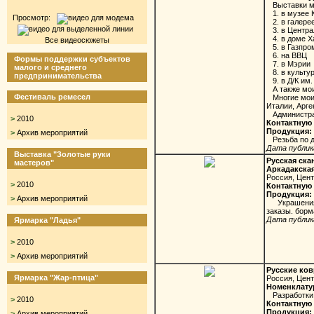
Выставки мо
1. в музее 
Просмотр:
2. в галере
3. в Центра
4. в доме Х
Все видеосюжеты
5. в Газпро
6. на ВВЦ
Формы поддержки субъектов
7. в Мэрии
малого и среднего
8. в культур
предпринимательства
9. в Д/К им.
А также мои 
Фестиваль ремесел
Многие мои к
Италии, Арге
Администрат
>
2010
Контактную 
Продукция:
>
Архив мероприятий
Резьба по де
Дата публика
Выставка "Золотые руки
Русская ска
мастеров"
Аркадакска
Россия, Цен
>
2010
Контактную 
Продукция:
>
Архив мероприятий
Украшения и
заказы. бор
Дата публика
Ярмарка "Ладья"
>
2010
>
Архив мероприятий
Русские ко
Ярмарка "Жар-птица"
Россия, Цен
Номенклату
Разработки в
>
2010
Контактную 
Продукция:
>
Архив мероприятий