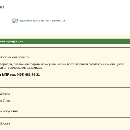
|
ЛКА
ной продукции
Московская область
риала, сказочной формы и рисунка, магии всех оттенков голубого и синего цвета.
 и творчески их развиваем.
ПР тел. (495) 681-79-21
 Москва
 7 лет.
ы искусства
 Москва