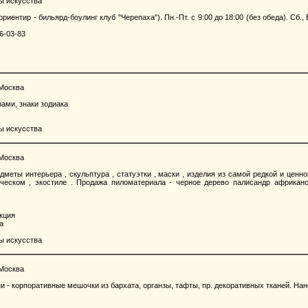
ы искусства
(ориентир - бильярд-боулинг клуб "Черепаха"). Пн.-Пт. с 9:00 до 18:00 (без обеда). Сб
66-03-83
 Москва
ами, знаки зодиака
ы искусства
 Москва
меты интерьера , скульптура , статуэтки , маски , изделия из самой редкой и ценн
ическом , экостиле . Продажа пиломатериала - черное дерево палисандр африкан
кция
а
ы искусства
 Москва
- корпоративные мешочки из бархата, органзы, тафты, пр. декоративных тканей. Нан