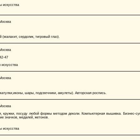
ы искусства
 Москва
(малахит, сердолик, тигровый глаз).
 Москва
-42-47
 искусства
 Москва
атулки,иконы, шары, подсвечники, амулеты). Авторская роспись.
 Москва
 кружки, посуду любой формы методом деколи. Компьютерная вышивка. Бизнес-су
ие значков, медалей, жетонов.
ы искусства