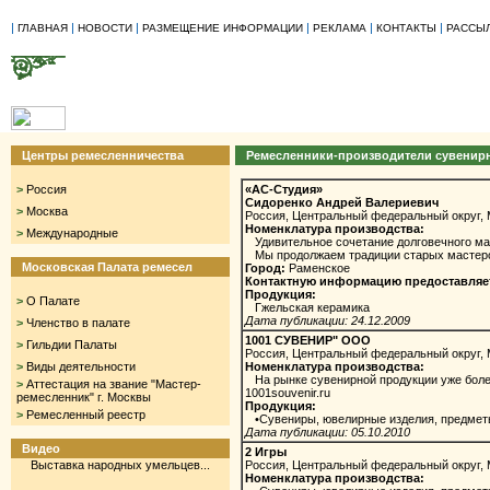
|
|
|
|
|
|
ГЛАВНАЯ
НОВОСТИ
РАЗМЕЩЕНИЕ ИНФОРМАЦИИ
РЕКЛАМА
КОНТАКТЫ
РАССЫ
Центры ремесленничества
Ремесленники-производители сувенир
>
Россия
«АС-Студия»
Сидоренко Андрей Валериевич
>
Москва
Россия, Центральный федеральный округ, 
Номенклатура производства:
>
Международные
Удивительное сочетание долговечного мате
Мы продолжаем традиции старых мастеров
Московская Палата ремесел
Город:
Раменское
Контактную информацию предоставляет М
Продукция:
>
О Палате
Гжельская керамика
Дата публикации: 24.12.2009
>
Членство в палате
1001 СУВЕНИР" ООО
>
Гильдии Палаты
Россия, Центральный федеральный округ,
>
Виды деятельности
Номенклатура производства:
На рынке сувенирной продукции уже более
>
Аттестация на звание "Мастер-
1001souvenir.ru
ремесленник" г. Москвы
Продукция:
>
Ремесленный реестр
•Сувениры, ювелирные изделия, предмет
Дата публикации: 05.10.2010
Видео
2 Игры
Выставка народных умельцев...
Россия, Центральный федеральный округ,
Номенклатура производства: