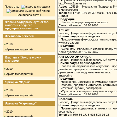
•Сувениры, ювелирные изделия, предмет
http://www.2games.ru
Просмотр:
Адрес:
105318 г. Москва; ул. Ткацкая д. 5 
с менеджером!
Телефон:
( 499 ) 166-05-32; факс ( 499 ) 1
Все видеосюжеты
E-mail:
Продукция:
Формы поддержки субъектов
Шахматы, нарды, изделия на заказ.
малого и среднего
Дата публикации: 06.10.2010
предпринимательства
Art East
Россия, Центральный федеральный округ,
Фестиваль ремесел
Номенклатура производства:
Позолоченные фигурки,шкатулки со страз
www.art-east.ru
>
2010
Продукция:
•Сувениры, ювелирные изделия, предмет
>
Архив мероприятий
Дата публикации: 05.10.2010
ARTWOOD OF AFRICA
Выставка "Золотые руки
Россия, Центральный федеральный округ,
мастеров"
Номенклатура производства:
Коллекция африканского искусства , пред
>
2010
дизайн интерьеров в экзотическом , этн
драгоценных пород древесины на заказ
>
Архив мероприятий
artwood.ru
Продукция:
•Древесина, целлюлозно-бумажная проду
Ярмарка "Ладья"
•Мебель, предметы интерьера, сантехник
•Реклама, дизайн, полиграфия
>
2010
•Сувениры, ювелирные изделия, предмет
Дата публикации: 05.10.2010
>
Архив мероприятий
Cocanuda
Россия, Центральный федеральный округ,
Ярмарка "Жар-птица"
Номенклатура производства:
Производим подарочную упаковку из ткани 
>
2010
cocanuda.ru
Телефон:
979-86-17, 8-916-508-16-16
>
Архив мероприятий