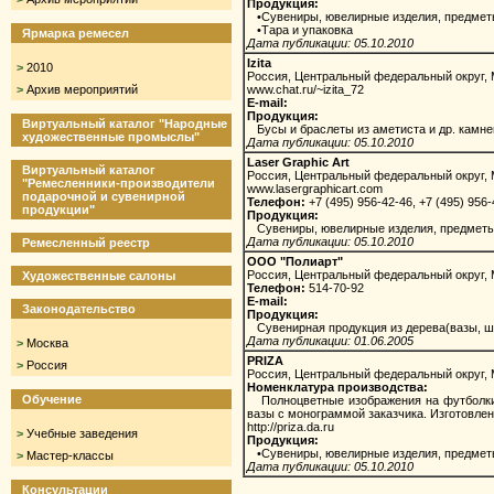
Продукция:
•Сувениры, ювелирные изделия, предмет
•Тара и упаковка
Ярмарка ремесел
Дата публикации: 05.10.2010
Izita
>
2010
Россия, Центральный федеральный округ,
>
Архив мероприятий
www.chat.ru/~izita_72
E-mail:
Продукция:
Виртуальный каталог "Народные
Бусы и браслеты из аметиста и др. камней 
художественные промыслы"
Дата публикации: 05.10.2010
Laser Graphic Art
Виртуальный каталог
Россия, Центральный федеральный округ,
"Ремесленники-производители
www.lasergraphicart.com
подарочной и сувенирной
Телефон:
+7 (495) 956-42-46, +7 (495) 956
продукции"
Продукция:
Сувениры, ювелирные изделия, предметы
Дата публикации: 05.10.2010
Ремесленный реестр
OOO "Полиарт"
Россия, Центральный федеральный округ,
Художественные салоны
Телефон:
514-70-92
E-mail:
Законодательство
Продукция:
Сувенирная продукция из дерева(вазы, шк
Дата публикации: 01.06.2005
>
Москва
PRIZA
>
Россия
Россия, Центральный федеральный округ,
Номенклатура производства:
Обучение
Полноцветные изображения на футболки,
вазы с монограммой заказчика. Изготовлен
http://priza.da.ru
>
Учебные заведения
Продукция:
•Сувениры, ювелирные изделия, предмет
>
Мастер-классы
Дата публикации: 05.10.2010
Консультации